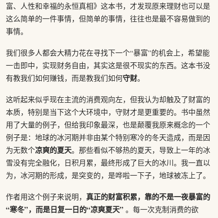
富、人性和幸福的永恒真相》这本书，才发现原来理财也可以是
这么简单的一件事情，但简单的事情，往往也是最不容易做到的
事情。
我们很多人都会大精力花在寻找下一个“暴富”的机会上，希望能
一击即中，实现财务自由，其实这是很不现实的东西。这本书没
守财
有教我们如何赚钱，而是教我们如何
。
这听起来似乎现在主流的消费观向左，但我认为却触及了财富的
本质，特别是当下这个大环境中，守财才是更重要的。书中虽然
用了大量的例子，但给我印象最深，也是颠覆我原来概念的一个
例子是：地球的冰河期并非由某个特别寒冷的冬天造成，而是因
凉爽的夏天
为无数个
。那些看似不够热的夏天，导致上一年的冰
雪没有完全融化，日积月累，最终形成了巨大的冰川。我一直以
为，冰河期的形成，是突变的，是哗啦一下子，地球被冻上了。
真正的财富积累，靠的不是一夜暴富的
作者用这个例子来说明，
“寒冬”，而是日复一日的“凉爽夏天”
。每一次克制消费的欲