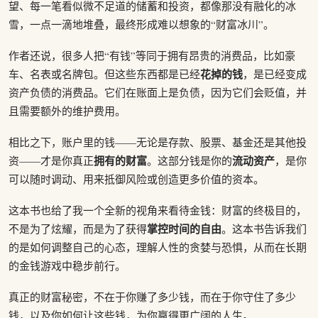
望、每一笔看似微不足道的储蓄和投资，都像那没有融化的冰
雪，一点一滴地堆叠，最终形成难以想象的“财富冰川”。
作者还说，很多人把“有钱”等同于拥有昂贵的消费品，比如豪
花掉的钱
车、名表或名牌包。但这些东西都是已经
，是已经变成
资产负债的消费品。它们在账面上是负债，因为它们会贬值，并
且需要额外的维护费用。
相比之下，账户里的钱——无论是存款、股票、基金还是其他投
拥有的财富
流动资产
资——才是你真正
。这部分钱是你的
，是你
可以随时调动、用来抵御风险或创造更多价值的资本。
这本书也给了我一个全新的视角来看待金钱：财富的终极目的，
掌控时间的自由
不是为了炫耀，而是为了获得
。这本书告诉我们
的是如何调整自己的心态，理解人性的贪婪与恐惧，从而在长期
的金钱游戏中稳步前行。
真正的财富秘密，不在于你赚了多少钱，而在于你守住了多少
钱，以及你如何让这些钱，为你赢得更广阔的人生。