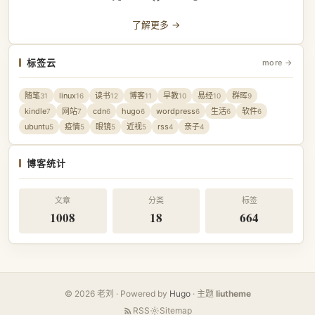
了解更多 →
标签云
more →
随笔
linux
读书
博客
早教
易经
群晖
31
16
12
11
10
10
9
kindle
网站
cdn
hugo
wordpress
生活
软件
7
7
6
6
6
6
6
ubuntu
疫情
眼镜
近视
rss
亲子
5
5
5
5
4
4
博客统计
文章
分类
标签
1008
18
664
© 2026 老刘 · Powered by
Hugo
· 主题
liutheme
RSS
Sitemap