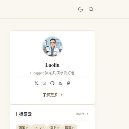
居
Laoliu
Blogger/验光师/国学爱好者
了解更多 →
标签云
more →
随笔
linux
读书
博客
31
16
12
11