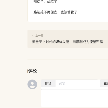
甜粽子、咸粽子
路边摊不再便宜，也该管管了
← 上一篇
流量至上时代的媒体失范：当暴利成为流量密码
评论
昵称
邮