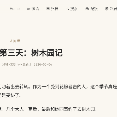
Home
✏️ 微语
💾 归档
🔍 搜索
👓 配镜
🌍 邻
人间世
第三天：树木园记
1 分钟
·
333 字
·
更新于 2026-05-04
叨叨着出去转转。作为一个受到花粉暴击的人，这个季节真是
还是妥协了。
逛。几个大人一商量，最后和她同事约了去树木园。