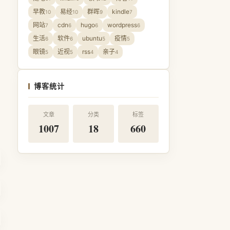
早教
易经
群晖
kindle
10
10
9
7
网站
cdn
hugo
wordpress
7
6
6
6
生活
软件
ubuntu
疫情
6
6
5
5
眼镜
近视
rss
亲子
5
5
4
4
博客统计
文章
分类
标签
1007
18
660