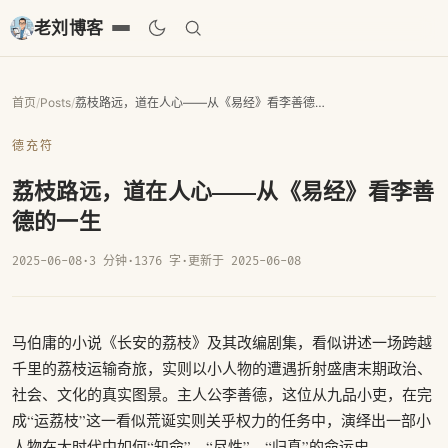
老刘博客
首页
/
Posts
/
荔枝路远，道在人心——从《易经》看李善德的一生
德充符
荔枝路远，道在人心——从《易经》看李善
德的一生
2025-06-08
·
3 分钟
·
1376 字
·
更新于 2025-06-08
马伯庸的小说《长安的荔枝》及其改编剧集，看似讲述一场跨越
千里的荔枝运输奇旅，实则以小人物的遭遇折射盛唐末期政治、
社会、文化的真实图景。主人公李善德，这位从九品小吏，在完
成“运荔枝”这一看似荒诞实则关乎权力的任务中，演绎出一部小
人物在大时代中如何“知命”、“尽性”、“归真”的命运史。