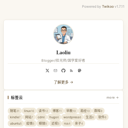
Powered by
Twikoo
v1.7.11
Laoliu
Blogger/验光师/国学爱好者
了解更多 →
标签云
more →
随笔
linux
读书
博客
早教
易经
群晖
31
16
12
11
10
10
9
kindle
网站
cdn
hugo
wordpress
生活
软件
7
7
6
6
6
6
6
ubuntu
疫情
眼镜
近视
rss
亲子
5
5
5
5
4
4