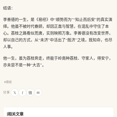
结语：
李善德的一生，是《易经》中“顺势而为”“知止而后安”的真实演
绎。他虽不被时代眷顾，却因正直与智慧，在混乱中守住了本
心。荔枝之路看似荒唐，实则映照万象。李善德没有改变世界，
却以自己的方式，从“未济”中活出了“既济”之境，既知命，也尽
人事。
他一生，虽为荔枝奔走，终能于岭南种荔枝、守家人，得安宁，
亦未尝不是一种“大吉”。
#易经
𝕏
f
微
✉
分享
相关文章