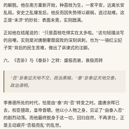
的解脱。他在南方重新开始，种荔枝为生，一家平安，远离长安
乱局。安史之乱爆发后，他反而因失势得以避祸，逃过劫难。这
正是“未济”的妙处：表面未竟，实则圆满。
正如他在结尾说的：“只是荔枝吃得实在太多啦。”这句轻描淡写
的自嘲，实则是对唐朝奢靡腐败的深刻讽刺，也为“一骑红尘妃
子笑”背后的民生苦难，做出了讽谏式的注脚。
六、《否卦》与《泰卦》之转：盛极而衰，衰极而转
“否”卦象征天地不交，政治黑暗，“泰”卦象征天地交泰，
政治清明。
李善德所处的时代，恰是由“泰”向“否”转变之时。盛唐余晖已
去，权臣擅政，皇帝昏聩。他以小人物之身，见证了“由泰入否”
的剧烈动荡。而他最终脱身于这一切，回归自然，不再求仕，正
是主动避开“否极而乱”的乱世。