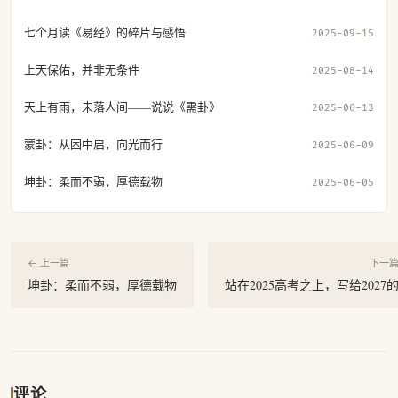
七个月读《易经》的碎片与感悟
2025-09-15
上天保佑，并非无条件
2025-08-14
天上有雨，未落人间——说说《需卦》
2025-06-13
蒙卦：从困中启，向光而行
2025-06-09
坤卦：柔而不弱，厚德载物
2025-06-05
← 上一篇
下一篇
坤卦：柔而不弱，厚德载物
站在2025高考之上，写给2027
评论