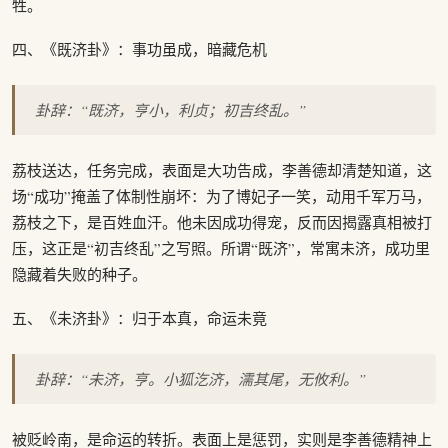
牲。
四、《既济卦》：事功虽成，暗藏危机
卦辞：“既济，亨小，利贞；初吉终乱。”
荔枝送达，任务完成，表面是大功告成，李善德却清楚知道，这
场“成功”掩盖了体制性崩坏：为了博妃子一笑，动用千军万马，
荔枝之下，是百姓血汗。他未因成功得宠，反而因揭露真相被打
压，这正是“初吉终乱”之写照。所谓“既济”，常寓未济，成功里
隐藏着失败的种子。
五、《未济卦》：归于本真，命运未竟
卦辞：“未济，亨。小狐汔济，濡其尾，无攸利。”
被贬岭南，是命运的转折。表面上是惩罚，实则是李善德精神上