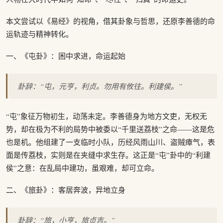
本文尝试以《易经》的视角，借其卦象与哲思，还原李善德的命
运轨迹与精神转化。
一、《屯卦》：困中求进，命运起始
卦辞：“屯，元亨，利贞。勿用有攸往。利建侯。”
“屯”象征万物初生，动荡未定。李善德身为地方文吏，无权无
势，却在极为不利的局势中被委以“千里送荔枝”之命——这是危
也是机。他组建了一支临时小队，历经风雨山川、盗贼瘴气，表
面是传荔枝，实则是在夹缝中求生存。这正是“屯”卦中的“利建
侯”之意：在乱局中建功，虽艰难，却可立命。
二、《旅卦》：客居奔波，异地立身
卦辞：“旅，小亨，旅贞吉。”