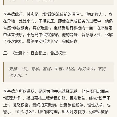
李善德此行，其实是一场“政治流放前的漂泊”。他如“旅人”，身
在异地，处处小心，不得安居。即使在完成任务的过程中，他仍
常感“非我族类，其心难测”。但旅卦也有积极的一面：在不确定
中建立秩序，于危局中保持操守。他的冷静、智慧与人性，化解
了多次危机，最终平安抵达长安，完成使命。
三、《讼卦》：直言犯上，舌战权贵
卦辞：“讼，有孚，窒惕，中吉，终凶。利见大人，不利
涉大川。”
李善德之所以遭贬，是因为他并未选择沉默。他在杨国忠面前
“据理力争”，指出荔枝工程劳民伤财，百姓受苦，终究“讼而不
止”，惹怒权臣，最终招来贬谪。讼卦象征纷争、理性抗争，也
警示：“讼久必凶”，哪怕你有理，却因对方有势，仍难免被牺