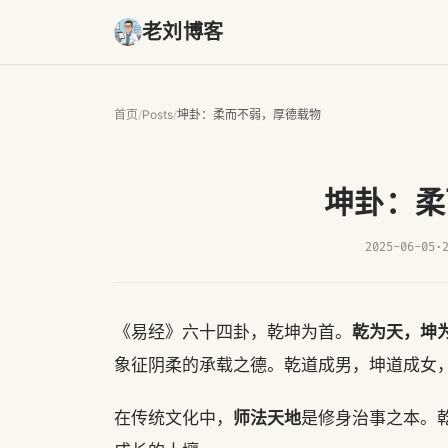
老刘博客
首页
/
Posts
/
坤卦：柔而不弱，厚德载物
坤卦：柔
2025-06-05
·
乾为天，坤
《易经》六十四卦，乾坤为首。
象征阴柔的承载之德。乾道成男，坤道成女
师法天地
在传统文化中，
是修身治事之本。