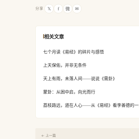
𝕏
f
微
✉
分享
相关文章
七个月读《易经》的碎片与感悟
上天保佑，并非无条件
天上有雨，未落人间——说说《需卦》
蒙卦：从困中启，向光而行
荔枝路远，道在人心——从《易经》看李善德的一
← 上一篇