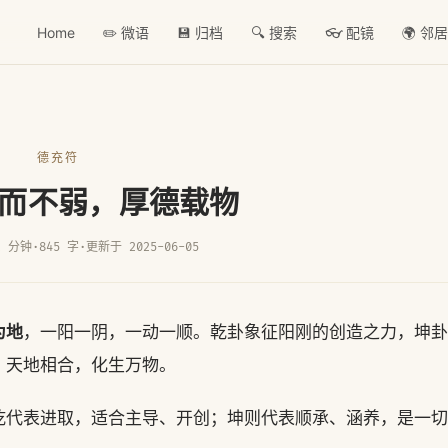
Home
✏️ 微语
💾 归档
🔍 搜索
👓 配镜
🌍 邻
德充符
而不弱，厚德载物
2 分钟
·
845 字
·
更新于 2025-06-05
为地
，一阳一阴，一动一顺。乾卦象征阳刚的创造之力，坤卦
，天地相合，化生万物。
乾代表进取，适合主导、开创；坤则代表顺承、涵养，是一切