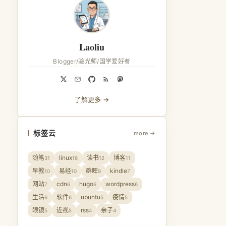
Laoliu
Blogger/验光师/国学爱好者
了解更多 →
标签云
more →
随笔
linux
读书
博客
31
16
12
11
早教
易经
群晖
kindle
10
10
9
7
网站
cdn
hugo
wordpress
7
6
6
6
生活
软件
ubuntu
疫情
6
6
5
5
眼镜
近视
rss
亲子
5
5
4
4