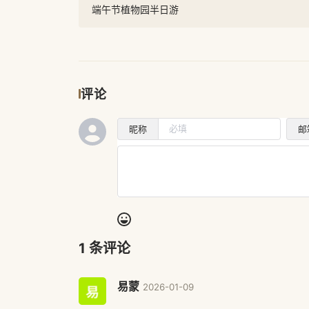
端午节植物园半日游
评论
昵称
邮
1
条评论
易蒙
2026-01-09