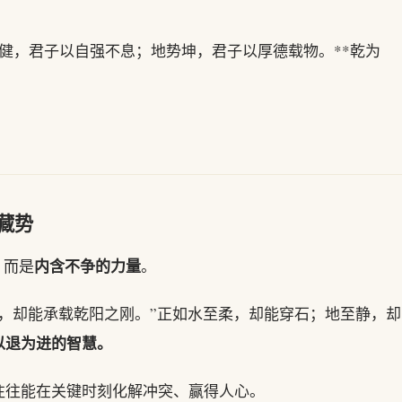
行健，君子以自强不息；地势坤，君子以厚德载物。**乾为
藏势
内含不争的力量
，而是
。
，却能承载乾阳之刚。”正如水至柔，却能穿石；地至静，却
以退为进的智慧。
往往能在关键时刻化解冲突、赢得人心。