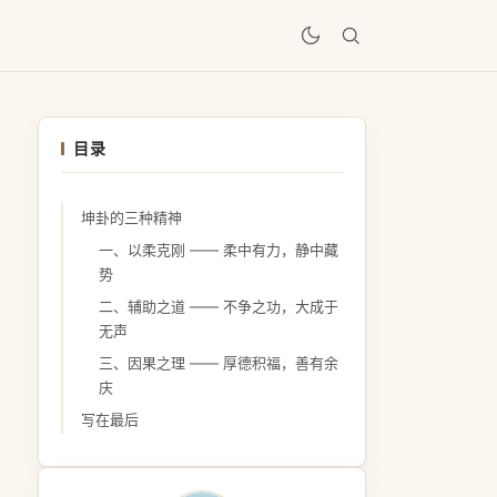
居
目录
坤卦的三种精神
一、以柔克刚 —— 柔中有力，静中藏
势
二、辅助之道 —— 不争之功，大成于
无声
三、因果之理 —— 厚德积福，善有余
庆
写在最后