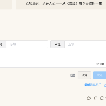
荔枝路远，道在人心——从《易经》看李善德的一生
箱
网址
0/500
预览
发送
最新
最早
热门