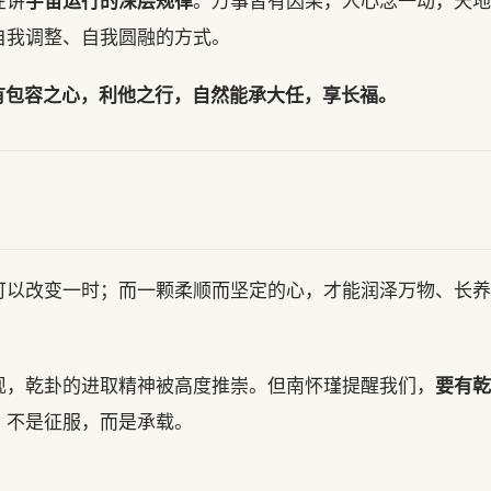
宇宙运行的深层规律
在讲
。万事皆有因果，人心念一动，天地
自我调整、自我圆融的方式。
有包容之心，利他之行，自然能承大任，享长福。
可以改变一时；而一颗柔顺而坚定的心，才能润泽万物、长养
要有乾
现，乾卦的进取精神被高度推崇。但南怀瑾提醒我们，
，不是征服，而是承载。