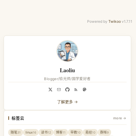
Powered by
Twikoo
v1.7.11
Laoliu
Blogger/验光师/国学爱好者
了解更多 →
标签云
more →
随笔
linux
读书
博客
早教
易经
群晖
31
16
12
11
10
10
9