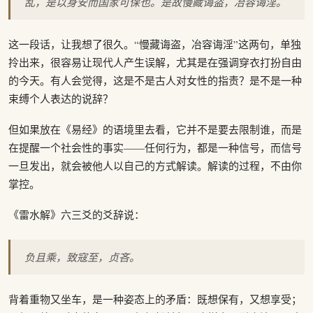
乱，是以身安而国家可保也。是故慢藏诲盗，冶容诲淫。
这一段话，让我想了很久。“慢藏诲盗，冶容诲淫”这两句，单独
拎出来，很容易让现代人产生误解，尤其是在强调穿衣打扮自由
的今天。有人会觉得，这是不是古人对女性的指责？是不是一种
束缚个人表达的说辞？
但如果放在《易经》的语境里去看，它并不是要去限制谁，而是
在提醒一个社会性的事实——任何行为，都是一种信号，而信号
一旦发出，就会被他人以自己的方式解读。解读的过程，不由你
掌控。
《雷水解》六三爻的爻辞说：
负且乘，致寇至，贞吝。
背着重物又坐车，是一种姿态上的矛盾：既想保有，又想享受；