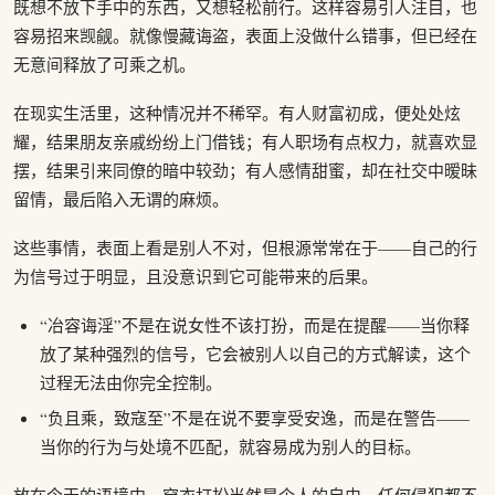
既想不放下手中的东西，又想轻松前行。这样容易引人注目，也
容易招来觊觎。就像慢藏诲盗，表面上没做什么错事，但已经在
无意间释放了可乘之机。
在现实生活里，这种情况并不稀罕。有人财富初成，便处处炫
耀，结果朋友亲戚纷纷上门借钱；有人职场有点权力，就喜欢显
摆，结果引来同僚的暗中较劲；有人感情甜蜜，却在社交中暧昧
留情，最后陷入无谓的麻烦。
这些事情，表面上看是别人不对，但根源常常在于——自己的行
为信号过于明显，且没意识到它可能带来的后果。
“冶容诲淫”不是在说女性不该打扮，而是在提醒——当你释
放了某种强烈的信号，它会被别人以自己的方式解读，这个
过程无法由你完全控制。
“负且乘，致寇至”不是在说不要享受安逸，而是在警告——
当你的行为与处境不匹配，就容易成为别人的目标。