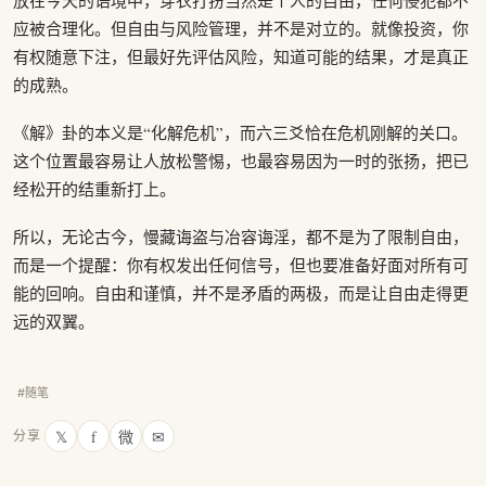
放在今天的语境中，穿衣打扮当然是个人的自由，任何侵犯都不
应被合理化。但自由与风险管理，并不是对立的。就像投资，你
有权随意下注，但最好先评估风险，知道可能的结果，才是真正
的成熟。
《解》卦的本义是“化解危机”，而六三爻恰在危机刚解的关口。
这个位置最容易让人放松警惕，也最容易因为一时的张扬，把已
经松开的结重新打上。
所以，无论古今，慢藏诲盗与冶容诲淫，都不是为了限制自由，
而是一个提醒：你有权发出任何信号，但也要准备好面对所有可
能的回响。自由和谨慎，并不是矛盾的两极，而是让自由走得更
远的双翼。
#随笔
𝕏
f
微
✉
分享