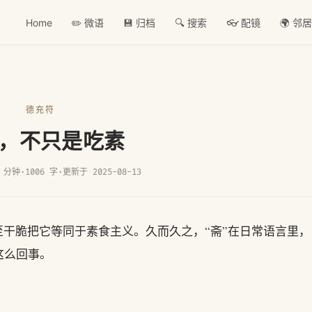
Home
✏️ 微语
💾 归档
🔍 搜索
👓 配镜
🌍 邻
德充符
，不只是吃素
 分钟
·
1006 字
·
更新于 2025-08-13
至干脆把它等同于素食主义。久而久之，“斋”在日常语言里，
这么回事。