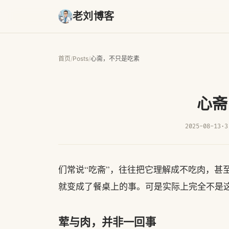
老刘博客
首页
/
Posts
/
心斋，不只是吃素
心斋
2025-08-13
·
3
们常说“吃斋”，往往把它理解成不吃肉，甚
就变成了餐桌上的事。可是实际上完全不是
荤与肉，并非一回事