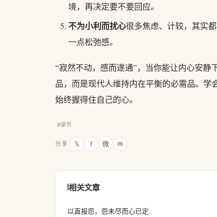
境，再决定要不要回应。
不为小利而扰心
很多焦虑、计较，其实都
一点松弛感。
“寂然不动，感而遂通”，当你能让内心安静
品，而是现代人维持内在平衡的必需品。学
始终握得住自己的心。
#读书
𝕏
f
微
✉
分享
相关文章
以直报怨，怨未尽而心已定