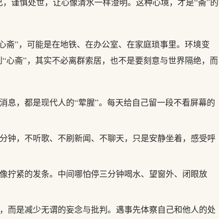
，谨慎处世，让心像清水一样澄明。这种心境，才是“斋”的
“心斋”，可能是在地铁、在办公室、在家庭琐事里。环境变
到“心斋”，其实不必离群索居，也不是要刻意与世界隔绝，而
消息，都是现代人的“荤腥”。每天给自己留一段不看屏幕的
分钟，不听歌、不刷新闻、不聊天，只是安静坐着，感受呼
像拧紧的发条。中间哪怕停三分钟喝水、望窗外、闭眼放
，而是减少无谓的妄念与批判。遇事先体察自己和他人的处