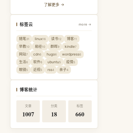
了解更多 →
标签云
more →
随笔
linux
读书
博客
31
16
12
11
早教
易经
群晖
kindle
10
10
9
7
网站
cdn
hugo
wordpress
7
6
6
6
生活
软件
ubuntu
疫情
6
6
5
5
眼镜
近视
rss
亲子
5
5
4
4
博客统计
文章
分类
标签
1007
18
660