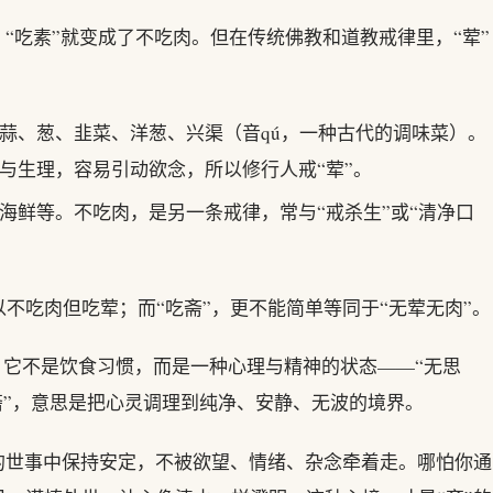
“吃素”就变成了不吃肉。但在传统佛教和道教戒律里，“荤”
蒜、葱、韭菜、洋葱、兴渠（音qú，一种古代的调味菜）。
与生理，容易引动欲念，所以修行人戒“荤”。
海鲜等。不吃肉，是另一条戒律，常与“戒杀生”或“清净口
不吃肉但吃荤；而“吃斋”，更不能简单等同于“无荤无肉”。
”。它不是饮食习惯，而是一种心理与精神的状态——“无思
心斋”，意思是把心灵调理到纯净、安静、无波的境界。
的世事中保持安定，不被欲望、情绪、杂念牵着走。哪怕你通