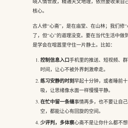
晓人情世故，精通天文地理，依然要收束自己
核心。
古人修“心斋”，是在庙堂、在山林；我们修
了，但“心”的道理没变。要在当代生活中做
是学会在喧嚣里守住一片静土。比如：
控制信息入口
手机里的推送、短视频、群
时间，让心不被外界刺激牵走。
练习安静的时刻
早起十分钟，或者睡前十
吸，让思绪像水面一样慢慢平静。
在忙中留一条缝
事情再多，也不要让自己
空，都能让心有回旋的空间。
少评判，多体察
心斋不是让你什么都不想