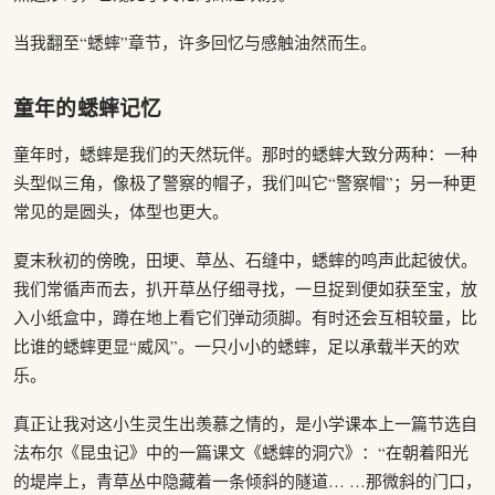
当我翻至“蟋蟀”章节，许多回忆与感触油然而生。
童年的蟋蟀记忆
童年时，蟋蟀是我们的天然玩伴。那时的蟋蟀大致分两种：一种
头型似三角，像极了警察的帽子，我们叫它“警察帽”；另一种更
常见的是圆头，体型也更大。
夏末秋初的傍晚，田埂、草丛、石缝中，蟋蟀的鸣声此起彼伏。
我们常循声而去，扒开草丛仔细寻找，一旦捉到便如获至宝，放
入小纸盒中，蹲在地上看它们弹动须脚。有时还会互相较量，比
比谁的蟋蟀更显“威风”。一只小小的蟋蟀，足以承载半天的欢
乐。
真正让我对这小生灵生出羡慕之情的，是小学课本上一篇节选自
法布尔《昆虫记》中的一篇课文《蟋蟀的洞穴》：“在朝着阳光
的堤岸上，青草丛中隐藏着一条倾斜的隧道… …那微斜的门口，