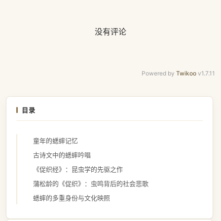
没有评论
Powered by
Twikoo
v1.7.11
目录
童年的蟋蟀记忆
古诗文中的蟋蟀吟唱
《促织经》：昆虫学的先驱之作
蒲松龄的《促织》：虫鸣背后的社会悲歌
蟋蟀的多重身份与文化映照