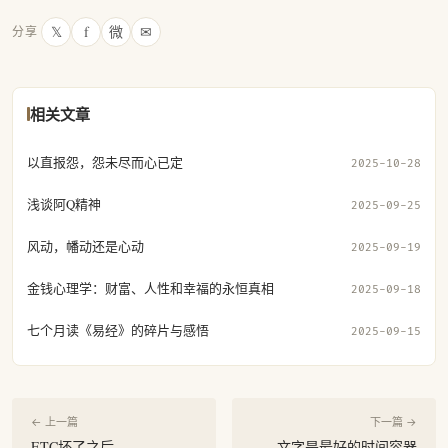
𝕏
f
微
✉
分享
相关文章
以直报怨，怨未尽而心已定
2025-10-28
浅谈阿Q精神
2025-09-25
风动，幡动还是心动
2025-09-19
金钱心理学：财富、人性和幸福的永恒真相
2025-09-18
七个月读《易经》的碎片与感悟
2025-09-15
← 上一篇
下一篇 →
ETC坏了之后
文字是最好的时间容器