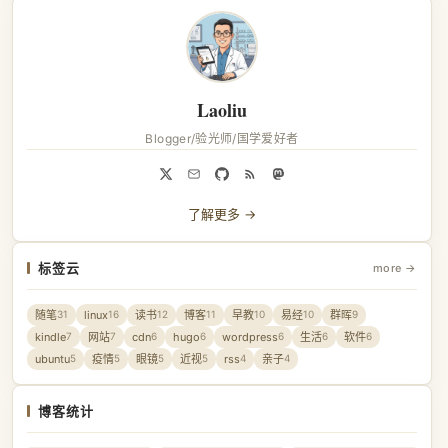
Laoliu
Blogger/验光师/国学爱好者
了解更多 →
标签云
more →
随笔
linux
读书
博客
早教
易经
群晖
31
16
12
11
10
10
9
kindle
网站
cdn
hugo
wordpress
生活
软件
7
7
6
6
6
6
6
ubuntu
疫情
眼镜
近视
rss
亲子
5
5
5
5
4
4
博客统计