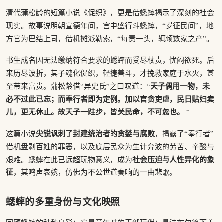
清代蒲松龄的短篇小说《促织》，更是借蟋蟀揭示了深刻的社会
现实。故事说明朝宣德年间，宫中盛行斗蟋蟀，“岁征民间”，地
方官为巴结上司，借机摊派勒索，“每责一头，辄倾数家之产”。
书生成名因无法缴纳符合要求的蟋蟀而受尽杖责，忧闷欲死。后
来历尽波折，其子魂化促织，轻捷善斗，才挽救家庭于水火，甚
天子偶用一物，未
至带来富贵。蒲松龄借“异史氏”之口叹道：“
必不过此已忘；而奉行者即为定例。加以官贪吏虐，民日贴妇卖
儿，更无休止。故天子一跬步，皆关民命，不可忽也。
”
尖锐讽刺了封建统治者的贪婪与腐败
这篇小说
，揭露了“奉行者”
借机盘剥百姓的罪恶，以及底层民众为生计奔波的劳苦、辛酸与
社会压迫与人性异化的象
艰难。蟋蟀在此已远超玩物意义，成为
征
，其鸣声哀婉，仿佛为不公世道奏响的一曲悲歌。
蟋蟀的多重身份与文化映照
回顾蟋蟀的种种身影：它是童年时的天然玩伴；是法布尔笔下善