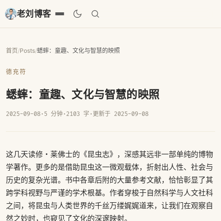
老刘博客
首页
/
Posts
/
蟋蟀：童趣、文化与智慧的映照
德充符
蟋蟀：童趣、文化与智慧的映照
2025-09-08
·
5 分钟
·
2103 字
·
更新于 2025-09-08
这几天读修・莱佛士的《昆虫志》，深感其远非一部单纯的博物
学著作。更多的是借助昆虫这一微观载体，折射出人性、社会与
历史的复杂光谱。书中各章后附的大量参考文献，恰恰彰显了其
跨学科视野与严谨的学术根基。作者穿梭于自然科学与人文社科
之间，将昆虫与人类世界的千丝万缕娓娓道来，让我们在观察自
然之妙时，也窥见了文化的深邃映射。