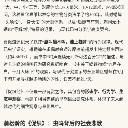
“大、中、小”三等，对应体长13-16毫米、10-12毫米、8-9毫米区
间，这种量化思维比林奈的生物分类法早了约500年。其对蟋蟀
“头项论”、“身长论”的分类体系，以及“后腿节有刺，刺间无小
锯齿”等解剖学特征的记录，与现代昆虫分类学高度契合。
赢叫输不叫，雌上雄背
贾似道还记录了蟋蟀“
”的行为规律。现代
昆虫学证实，雄蟋蟀在求偶时会通过摩擦前翅发出特定频率声波
（约4-6kHz），而书中“鸣声连续无间断可达百分钟”的描述，与
迷卡斗蟋的鸣叫行为研究数据吻合。书中关于蟋蟀物候“九月在
户，十月入床下”的观察，与现代研究显示的东亚地区蟋蟀在9月
下旬开始寻找越冬场所的习性，误差不超过7天。
形态学、行为学、生
《促织经》不仅是一部玩赏之作，其包含的
态学观察
，构建了相当完整的早期昆虫研究体系，体现了宋人超
越时代的细致观察与量化思维。
蒲松龄的《促织》：虫鸣背后的社会悲歌