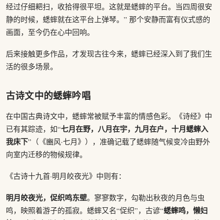
经过仔细耙扫，收拾得很平坦。这就是蟋蟀的平台。当四周很安
静的时候，蟋蟀就在这平台上弹琴。” 那个安静而富有仪式感的
画面，至今仍在心中回响。
后来接触更多作品，才发现古往今来，蟋蟀已经深入到了我们生
活的很多场景。
古诗文中的蟋蟀吟唱
在中国古典诗文中，蟋蟀常被赋予丰富的情感色彩。《诗经》中
七月在野，八月在宇，九月在户，十月蟋蟀入
已有其踪迹，如“
我床下
”（《豳风·七月》），准确记载了蟋蟀随气候变冷由野外
向室内迁移的物候规律。
《古诗十九首·明月皎夜光》中则有：
明月皎夜光，促织鸣东壁
。寥寥数字，勾勒出秋夜的月色与虫
蟋蟀鸣，懒妇
鸣，映照着游子的孤寂。蟋蟀又名“促织”，古谚“