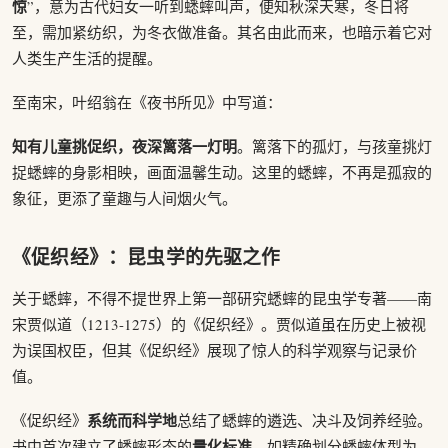
惊
”，意为古代妇女一听到蟋蟀叫声，便知秋深天寒，冬日将
至，需加紧纺织，为冬衣做准备。其名由此而来，也暗示着它对
人类生产生活的提醒。
至南宋，叶绍翁在《夜书所见》中写道：
知有儿童挑促织，夜深篱落一灯明
。篱落下的孤灯，与孩童挑灯
捉蟋蟀的身影相映，画面温馨生动。这里的蟋蟀，不再是孤寂的
象征，更添了童趣与人间烟火气。
《促织经》：昆虫学的先驱之作
关于蟋蟀，不得不提世界上第一部研究蟋蟀的昆虫学专著——南
宋贾似道（1213-1275）的《促织经》。贾似道虽在历史上被视
为误国权臣，但其《促织经》展现了惊人的科学观察与记录价
值。
系统而科学地
《促织经》
总结了蟋蟀的遴选、决斗及饲养经验。
量化标准
书中首次建立了蟋蟀形态的
，如精确划分蟋蟀体型为