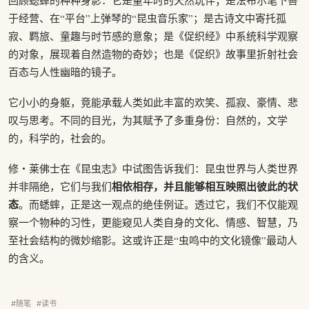
于经营、在“平台”上弹琴的“昆虫音乐家”；是古诗文中寄托孤
寂、羁旅、童趣与时节感的意象；是《促织经》中系统科学观察
的对象，展现着自然造物的奇妙；也是《促织》故事里折射社会
百态与人性幽暗的镜子。
它小小的身躯，竟能承载人类如此丰富的欢笑、孤寂、豪情、悲
叹与思考。不同的目光，为其赋予了多重身份：自然的，文学
的，科学的，社会的。
修・莱佛士在《昆虫志》中试图告诉我们：昆虫世界与人类世界
相依相存，并且能够相互映照出彼此的状
并非隔绝，它们与我们
态
。而蟋蟀，正是这一观点的绝佳例证。透过它，我们不仅能观
察一个物种的习性，更能窥见人类自身的文化、情感、智慧，乃
至社会结构的微妙缩影。这或许正是“虫鸣中的文化镜像”最动人
的含义。
#随笔
#读书