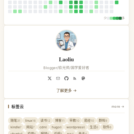
少
多
Laoliu
Blogger/验光师/国学爱好者
了解更多 →
标签云
more →
随笔
linux
读书
博客
早教
易经
群晖
31
16
12
11
10
10
9
kindle
网站
cdn
hugo
wordpress
生活
软件
7
7
6
6
6
6
6
ubuntu
疫情
眼镜
近视
rss
亲子
5
5
5
5
4
4