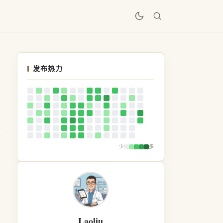
居
发布热力
少
多
Laoliu