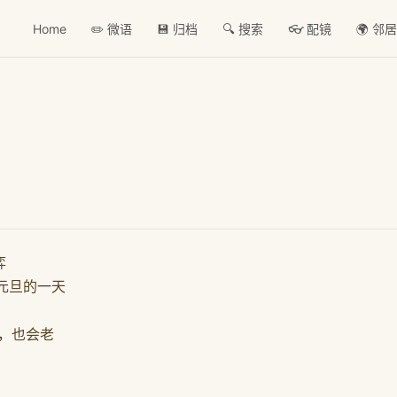
Home
✏️ 微语
💾 归档
🔍 搜索
👓 配镜
🌍 邻
弈
6元旦的一天
年，也会老