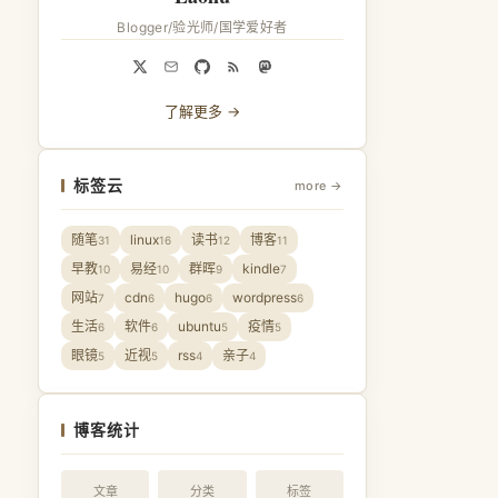
Blogger/验光师/国学爱好者
了解更多 →
标签云
more →
随笔
linux
读书
博客
31
16
12
11
早教
易经
群晖
kindle
10
10
9
7
网站
cdn
hugo
wordpress
7
6
6
6
生活
软件
ubuntu
疫情
6
6
5
5
眼镜
近视
rss
亲子
5
5
4
4
博客统计
文章
分类
标签