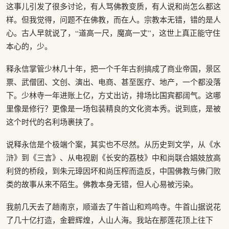
这事儿引发了很多讨论，有人骂佛教变质，有人说和尚怎么都这
样。但我觉得，问题不在佛教，而在人。宗教本无错，错的是人
心。古人早就说了，“道高一尺，魔高一丈”，这世上真正能守住
本心的，少。
释永信掌管少林几十年，把一个千年古刹搞成了商业帝国，景区
票、武僧团、文创、演出、电商、甚至医疗、地产，一个都没落
下。少林寺一年进账上亿，方丈出访，排场比国宾都阔气。这哪
里像是修行？更像是一场包装精良的文化资本秀。说到底，是被
这个时代的名利场裹挟了。
说释永信是个极端个案，其实也不尽然。从历史到文学，从《水
浒》到《三言》、从电视剧《长安的荔枝》中和尚联合娼妓放高
利贷的桥段，到朱元璋因坏和尚压榨而造反，中国佛教与佛门败
类的故事从来不陌生。佛教本身无错，但人心易被污染。
我前几天去了趟南京，顺道去了牛首山和鸡鸣寺。牛首山据说花
了几十亿打造，金碧辉煌，人山人海。我站在那莲花顶上往下