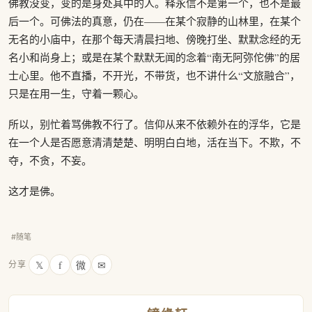
佛教没变，变的是身处其中的人。释永信不是第一个，也不是最
后一个。可佛法的真意，仍在——在某个寂静的山林里，在某个
无名的小庙中，在那个每天清晨扫地、傍晚打坐、默默念经的无
名小和尚身上；或是在某个默默无闻的念着“南无阿弥佗佛”的居
士心里。他不直播，不开光，不带货，也不讲什么“文旅融合”，
只是在用一生，守着一颗心。
所以，别忙着骂佛教不行了。信仰从来不依赖外在的浮华，它是
在一个人是否愿意清清楚楚、明明白白地，活在当下。不欺，不
夺，不贪，不妄。
这才是佛。
#随笔
𝕏
f
微
✉
分享