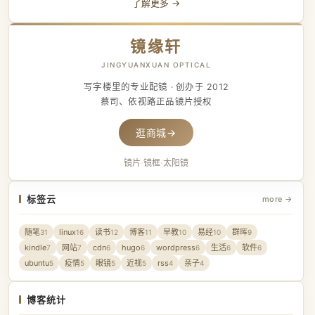
了解更多 →
镜缘轩
JINGYUANXUAN OPTICAL
写字楼里的专业配镜 · 创办于 2012
蔡司、依视路正品镜片授权
逛商城
→
镜片
·
镜框
·
太阳镜
标签云
more →
随笔
linux
读书
博客
早教
易经
群晖
31
16
12
11
10
10
9
kindle
网站
cdn
hugo
wordpress
生活
软件
7
7
6
6
6
6
6
ubuntu
疫情
眼镜
近视
rss
亲子
5
5
5
5
4
4
博客统计