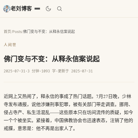
老刘博客
首页
/
Posts
/
佛门变与不变：从释永信案说起
人间世
佛门变与不变：从释永信案说起
2025-07-31
·
3 分钟
·
1093 字
·
更新于 2025-07-31
近网上又热闹了，释永信的事成了热门话题。7月27日晚，少林
寺发布通报，说他涉嫌刑事犯罪，被有关部门带走调查。挪用、
侵占寺产、私生活混乱——这些原本只在坊间流传的质疑，如今
一个个被坐实。紧接着，中国佛教协会也迅速表态，注销了他的
戒牒，意思是：他不再是出家人了。