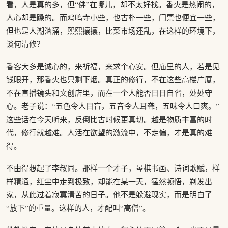
看，人是真的多，但“佛”在哪儿，却不太好找。香火是热闹的，
人心却是躁的。而鸡鸣寺小些，也古朴一些，门票也便宜一些，
但也是人潮汹涌，熙熙攘攘，比菜市场还乱，在这样的环境下，
谈何清修？
香客大多是诚心的，来祈福，来求个心安。但庙里的人，若是见
钱眼开，那香火也只剩下烟。真正的修行，不在这些高楼广厦，
不在直播镜头和文创店里，而在一个人能否日日自省，处处守
心。老子说：“五色令人目盲，五音令人耳聋，五味令人口爽。”
这些话在今天听来，反倒比古时候更真切。越是物质丰富的时
代，修行就越难。人活在欲望的激流中，不走偏，才是真的难
得。
不由得想起了李叔同。那样一个才子，琴棋书画、诗词歌赋，样
样精通，红尘中走到极致，却能在某一天，猛然顿悟，剃发出
家，从此过着寂寞清苦的日子。他不是躲避现实，而是明白了
“放下”的重量。这样的人，才配叫“高僧”。