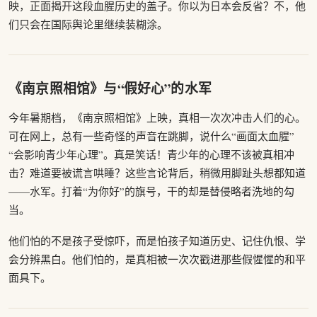
映，正面揭开这段血腥历史的盖子。你以为日本会反省？不，他
们只会在国际舆论里继续装糊涂。
《南京照相馆》与“假好心”的水军
今年暑期档，《南京照相馆》上映，真相一次次冲击人们的心。
可在网上，总有一些奇怪的声音在跳脚，说什么“画面太血腥”
“会影响青少年心理”。真是笑话！青少年的心理不该被真相冲
击？难道要被谎言哄睡？这些言论背后，稍微用脚趾头想都知道
——水军。打着“为你好”的旗号，干的却是替侵略者洗地的勾
当。
他们怕的不是孩子受惊吓，而是怕孩子知道历史、记住仇恨、学
会分辨黑白。他们怕的，是真相被一次次戳进那些假惺惺的和平
面具下。