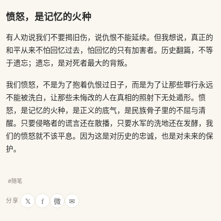
愤怒，是记忆的火种
有人劝说我们不要揭旧伤，说仇恨不能延续。但我想说，真正的
和平从来不怕回忆过去，怕回忆的只有加害者。历史翻篇，不等
于遗忘；遗忘，是对死者最大的背叛。
我们愤怒，不是为了抱着仇恨过日子，而是为了让那些罪行永远
不能被洗白，让那些未悔改的人在真相的照射下无处遁形。愤
怒，是记忆的火种，是正义的底气，是民族骨子里的不屈与清
醒。只要侵略者的谎言还在散播，只要水军的洗地还在发酵，我
们的愤怒就不该平息。因为这是对历史的忠诚，也是对未来的保
护。
#随笔
𝕏
f
微
✉
分享