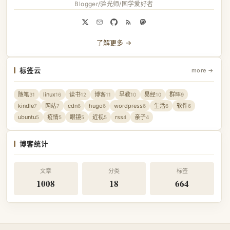
Blogger/验光师/国学爱好者
了解更多 →
标签云
more →
随笔
linux
读书
博客
早教
易经
群晖
31
16
12
11
10
10
9
kindle
网站
cdn
hugo
wordpress
生活
软件
7
7
6
6
6
6
6
ubuntu
疫情
眼镜
近视
rss
亲子
5
5
5
5
4
4
博客统计
文章
分类
标签
1008
18
664