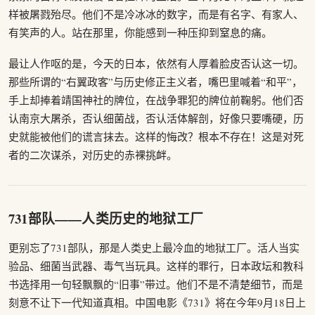
样被屠戮殆尽。他们不是冷冰冰的数字，而是有名字、有家人、
有笑声的人。站在那里，你能感到一种压抑到窒息的痛。
最让人作呕的是，今天的日本，依然有人厚着脸皮否认这一切。
那些所谓的“右翼政客”与历史修正主义者，嘴巴里喊着“和平”，
手上却捧着靖国神社的牌位，在战争罪犯的牌位前鞠躬。他们否
认南京大屠杀，否认细菌战，否认活体解剖，好像只要嘴硬，历
史就能被他们的谎言抹去。这样的悔改？根本不存在！这是对死
者的二次谋杀，对历史的赤裸挑衅。
731部队——人类历史的地狱工厂
更别忘了731部队，那是人类史上最冷血的地狱工厂。活人当实
验品、细菌当武器、毒气当玩具。这样的罪行，日本政坛和教科
书选择用一句轻飘飘的“旧事”带过。他们不是不清楚细节，而是
刻意不让下一代知道真相。中国电影《731》将在今年9月18日上