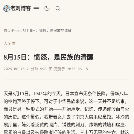
老刘博客
首页
/
Posts
/
8月15日：愤怒，是民族的清醒
人间世
8月15日：愤怒，是民族的清醒
2025-08-15
·
2 分钟
·
998 字
·
更新于 2025-08-15
天是8月15日，1945年的今天，日本宣布无条件投降，侵华八年
的枪炮声终于停下。可对于中华民族来说，这一天并不是结束，
而只是另一种形式的开始——开始承受、记忆、传递那段血与火
的历史。这个暑假，我带着女儿去了南京大屠杀纪念馆。冰冷的
展厅里，陈列着泛黄的照片、锈蚀的刺刀、炸塌的城墙和房屋、
累累的白骨以及被侵略者捏碎的生活。三十万无辜的生命，就这