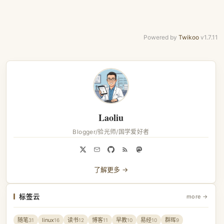
Powered by
Twikoo
v1.7.11
Laoliu
Blogger/验光师/国学爱好者
了解更多 →
标签云
more →
随笔
linux
读书
博客
早教
易经
群晖
31
16
12
11
10
10
9