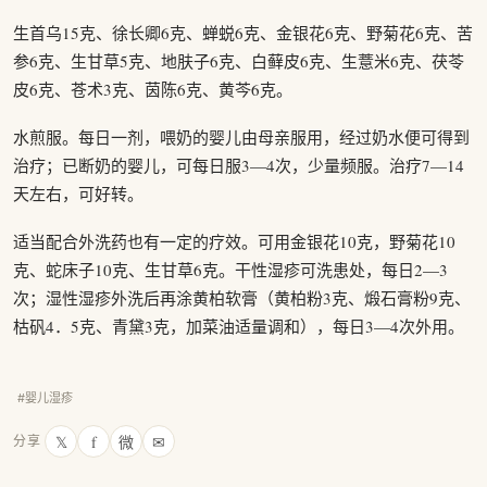
生首乌15克、徐长卿6克、蝉蜕6克、金银花6克、野菊花6克、苦
参6克、生甘草5克、地肤子6克、白藓皮6克、生薏米6克、茯苓
皮6克、苍术3克、茵陈6克、黄芩6克。
水煎服。每日一剂，喂奶的婴儿由母亲服用，经过奶水便可得到
治疗；已断奶的婴儿，可每日服3—4次，少量频服。治疗7—14
天左右，可好转。
适当配合外洗药也有一定的疗效。可用金银花10克，野菊花10
克、蛇床子10克、生甘草6克。干性湿疹可洗患处，每日2—3
次；湿性湿疹外洗后再涂黄柏软膏（黄柏粉3克、煅石膏粉9克、
枯矾4．5克、青黛3克，加菜油适量调和），每日3—4次外用。
#婴儿湿疹
𝕏
f
微
✉
分享