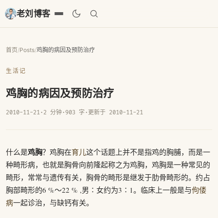
老刘博客
首页
/
Posts
/
鸡胸的病因及预防治疗
生活记
鸡胸的病因及预防治疗
2010-11-21
·
2 分钟
·
903 字
·
更新于 2010-11-21
鸡胸
什么是
？鸡胸在
育儿
这个话题上并不是指鸡的胸脯，而是一
种畸形病，也就是胸骨向前隆起称之为鸡胸，鸡胸是一种常见的
畸形，常常与遗传有关，胸骨的畸形是继发于肋骨畸形的。约占
胸部畸形的6 %～22 % ,男∶女约为3∶1。临床上一般是与
佝偻
病
一起诊治，与缺钙有关。