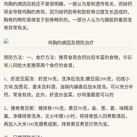
鸡胸的病因目前还不是很明确，一般认为是和遗传有关，而缺钙
将会导致鸡胸的表现，因为缺钙肋骨和肋软骨过度生长造成的，
胸骨的畸形是继发于肋骨畸形的。一部分人认为与膈肌附着部发
育异常有关。
预防方法：一、食疗方法：推荐食用含钙比较丰富的食物，
华彩
育儿网
给大家推荐两个食疗的食谱，
1、虾皮豆腐汤：虾皮50克，洗净后泡发;嫩豆腐200克，切成小
方块;加葱花、姜末及料酒，油锅内煸香后加水烧汤。可以充分补
钙，常食有效。此外，虾皮炒韭菜，炒鸡蛋都是可以的
2、猪骨黄豆粥：猪排骨150克，黄豆50克，盐、葱、姜、味精适
量。净猪排骨洗净，文火中煨1小时，将排骨放入同煮数沸后，
再加入大米100克煨煮成粥，排骨黄豆煮至烂熟为宜。