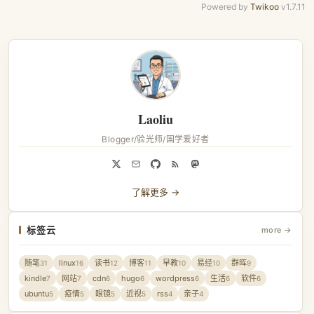
Powered by
Twikoo
v1.7.11
Laoliu
Blogger/验光师/国学爱好者
了解更多 →
标签云
more →
随笔
linux
读书
博客
早教
易经
群晖
31
16
12
11
10
10
9
kindle
网站
cdn
hugo
wordpress
生活
软件
7
7
6
6
6
6
6
ubuntu
疫情
眼镜
近视
rss
亲子
5
5
5
5
4
4