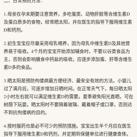
二、日常预防方法：
1.母亲在孕末期要注意营养，多吃蛋类、动物肝脏等含维生素D
及蛋白质多的食物，经常晒太阳，并在医生的指导下服用维生素
D和钙剂。
2.初生宝宝应尽量采用母乳喂养，因为母乳中维生素D及其他营
养易于吸收。4个月的宝宝开始添加辅食时，不要以谷类食品为
主，否则会影响膳食中钙盐的吸收。应逐步添加蛋、肝等含维生
素D多的食品。
3.晒太阳是预防佝偻病最方便经济、最安全有效的方法。小婴儿
过了满月后，可逐步增加日晒时间。在正常天气下，每日晒太阳
2小时左右就可以满足维生素D的需要。夏季避免阳光直晒，可在
树荫下玩耍。晒太阳时不要隔着玻璃、戴着帽子或口罩，否则达
不到抗佝偻病的目的。
4.按时服药也是必不可少的预防措施。宝宝出生半个月应在医生
指导下服用维生素D和钙剂，并定期到保健单位进行健康查体。