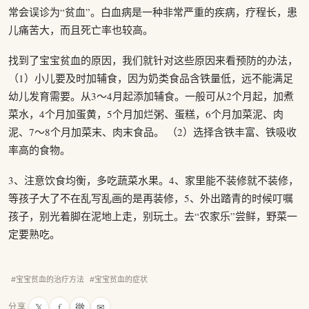
常会误诊为“贫血”。白血病是一种非常严重的疾病，疗程长，患
儿痛苦大，而且死亡率也较高。
找到了宝宝贫血的原因，我们就针对这些原因来看预防的办法，
（1）小儿要及时加辅食，因为奶类食品含铁量低，远不能满足
幼儿发育需要。从3～4月起添加辅食。一般可从2个月起，加煮
菜水，4个月加蛋黄，5个月加烂粥、蛋糕，6个月加菜泥、肉
泥、7～8个月加菜末、肉末食品。 （2）选择含铁丰富、铁吸收
率高的食物。
3、注意饮食均衡，多吃蔬菜水果。4、家里能不装修就不装修，
等孩子大了不在乱写乱画的是再装修，5、外出踏青的时候叮嘱
孩子，别光着脚在泥地上走，别玩土。去“农家乐”尝鲜，野菜一
定要熟吃。
#宝宝贫血的治疗方法
#宝宝贫血的症状
𝕏
f
微
✉
分享