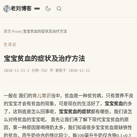
老刘博客
首页
/
Posts
/
宝宝贫血的症状及治疗方法
生活记
宝宝贫血的症状及治疗方法
2010-11-21
·
2 分钟
·
762 字
·
更新于 2010-11-21
一般在 我们的
育儿常识
当中，贫血是一种贫穷病，只有营养不良
宝宝贫血
的宝宝才会有贫血的现象，可是现在的生活好了，
的多
宝宝贫血的症状
了，这到底是怎么回事呢，
都有哪些，我们该怎
么对待贫血的宝宝呢。 首先让我们来了解下现代宝宝贫血的原
因，第一种原因是喝得奶太多，我们知道很多宝宝贫血是缺铁性
的贫血，而牛奶中含的铁比较少，每100毫升牛奶仅含铁0.1~0.5