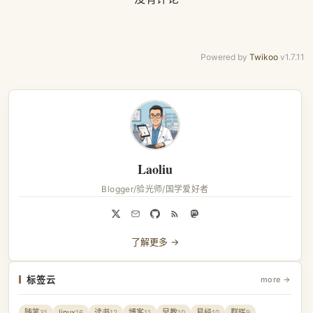
Powered by
Twikoo
v1.7.11
Laoliu
Blogger/验光师/国学爱好者
了解更多 →
标签云
more →
随笔
linux
读书
博客
早教
易经
群晖
31
16
12
11
10
10
9