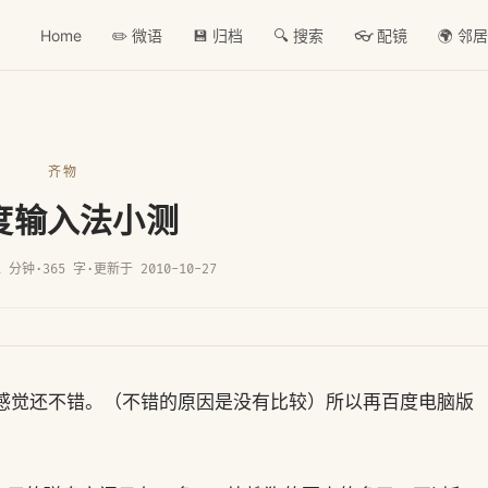
Home
✏️ 微语
💾 归档
🔍 搜索
👓 配镜
🌍 邻
齐物
度输入法小测
1 分钟
·
365 字
·
更新于 2010-10-27
法，感觉还不错。（不错的原因是没有比较）所以再百度电脑版