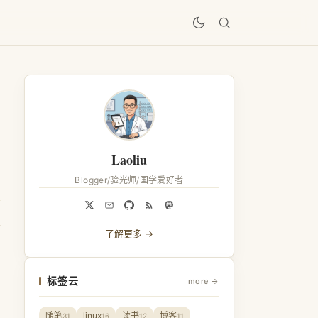
居
Laoliu
Blogger/验光师/国学爱好者
了解更多 →
标签云
more →
随笔
linux
读书
博客
31
16
12
11