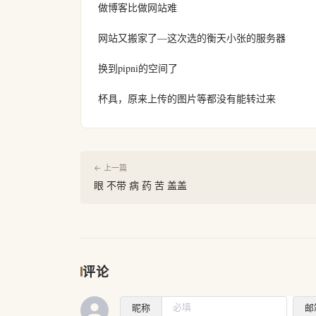
做博客比做网站难
网站又搬家了—这次选的衡天小张的服务器
换到pipni的空间了
杯具，原来上传的图片等都没有能转过来
← 上一篇
眼 不带 病 药 苦 盖盖
评论
昵称
邮