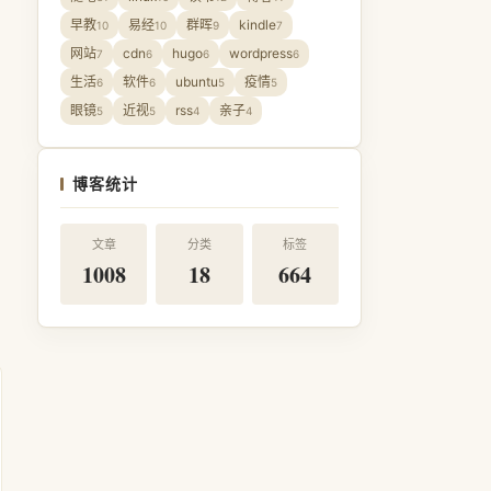
早教
易经
群晖
kindle
10
10
9
7
网站
cdn
hugo
wordpress
7
6
6
6
生活
软件
ubuntu
疫情
6
6
5
5
眼镜
近视
rss
亲子
5
5
4
4
博客统计
文章
分类
标签
1008
18
664