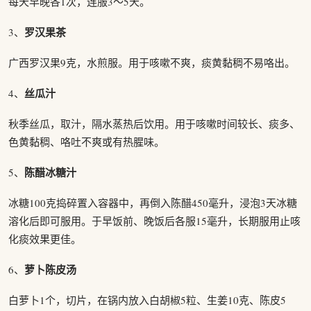
每天早晚各1次，连服3～5天。
罗汉果茶
3、
广西罗汉果9克，水煎服。用于咳嗽不爽，痰黄黏稠不易咯出。
丝瓜汁
4、
秋季丝瓜，取汁，隔水蒸热后饮用。用于咳嗽时间较长、痰多、
色黄黏稠、咯吐不爽或有热腥味。
陈醋冰糖汁
5、
冰糖100克捣碎置入容器中，再倒入陈醋450毫升，浸泡3天冰糖
溶化后即可服用。于早饭前、晚饭后各服15毫升，长期服用止咳
化痰效果更佳。
萝卜陈皮汤
6、
白萝卜1个，切片，在锅内放入白胡椒5粒、生姜10克、陈皮5