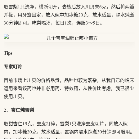
取雪梨1只洗净，横断切开，去核后放入川贝末6克，然后将两瓣
并拢，用牙签固定，放入碗中加冰糖20克，放水适量，隔水炖煮
30分钟即可。吃梨喝汤，每日1次，连服3～5日。
Tips
专家叮咛
目前市场上川贝的价格昂贵，品种也较为繁杂，从我自己的临床
运用来看该药也并非必用药、特效药，从性价比考虑，我已很少
使用川贝。
杏仁炖雪梨
2、
取甜杏仁15克，去皮打碎，雪梨1只洗净去皮切片，同放入碗
内，加冰糖20克，放水适量，置锅内隔水炖煮30分钟即可服用。