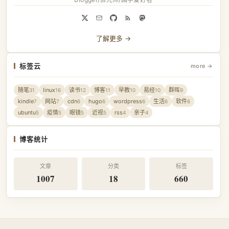
了解更多 →
标签云
more →
随笔
linux
读书
博客
早教
易经
群晖
31
16
12
11
10
10
9
kindle
网站
cdn
hugo
wordpress
生活
软件
7
7
6
6
6
6
6
ubuntu
疫情
眼镜
近视
rss
亲子
5
5
5
5
4
4
博客统计
文章
分类
标签
1007
18
660