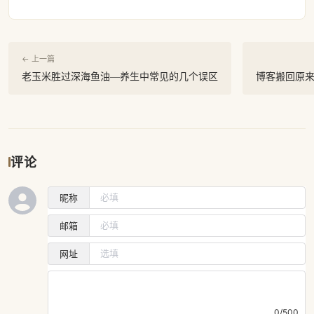
← 上一篇
老玉米胜过深海鱼油—养生中常见的几个误区
博客搬回原
评论
昵称
邮箱
网址
0/500