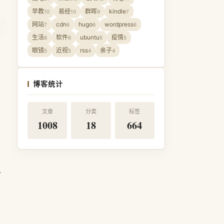
早教
易经
群晖
kindle
10
10
9
7
网站
cdn
hugo
wordpress
7
6
6
6
生活
软件
ubuntu
疫情
6
6
5
5
眼镜
近视
rss
亲子
5
5
4
4
博客统计
文章
分类
标签
1008
18
664
上