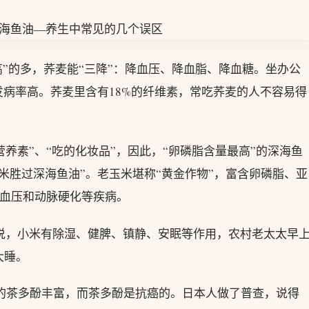
”的多，荞麦能“三降”：降血压、降血脂、降血糖。坐办公
发病率高。荞麦里含有18%的纤维素，常吃荞麦的人不容易得
养素”、“吃的化妆品”，因此，“卵磷脂含量最高”的深海鱼
米胜过深海鱼油”。老玉米堪称“黄金作物”，富含卵磷脂、亚
高血压和动脉硬化等疾病。
说，小米有除湿、健脾、镇静、安眠等作用，农村老太太早
大睡。
的茶多酚丰富，而茶多酚是抗癌的。日本人做了普查，说得