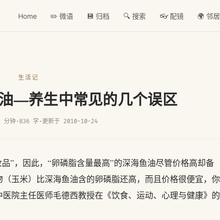
Home
✏️ 微语
💾 归档
🔍 搜索
👓 配镜
🌍 邻
生活记
油—养生中常见的几个误区
2 分钟
·
836 字
·
更新于 2010-10-24
品”，因此，“卵磷脂含量最高”的深海鱼油尽管价格高却备
物（玉米）比深海鱼油含的卵磷脂还高，而且价格很便宜，你
中医院主任医师毛德西教授在《饮食、运动、心理与健康》的