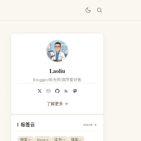
居
Laoliu
Blogger/验光师/国学爱好者
了解更多 →
标签云
more →
随笔
linux
读书
博客
31
16
12
11