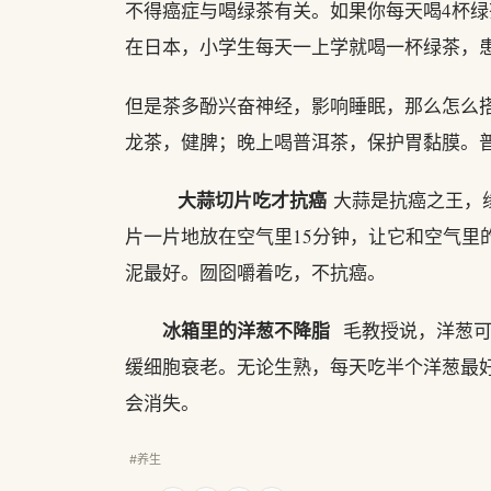
不得癌症与喝绿茶有关。如果你每天喝4杯绿
在日本，小学生每天一上学就喝一杯绿茶，
但是茶多酚兴奋神经，影响睡眠，那么怎么
龙茶，健脾；晚上喝普洱茶，保护胃黏膜。
大蒜切片吃才抗癌
大蒜是抗癌之王，
片一片地放在空气里15分钟，让它和空气里
泥最好。囫囵嚼着吃，不抗癌。
冰箱里的洋葱不降脂
毛教授说，洋葱可
缓细胞衰老。无论生熟，每天吃半个洋葱最
会消失。
#养生