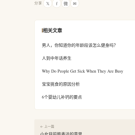
𝕏
f
微
✉
分享
相关文章
男人，你知道你的年龄段该怎么健身吗？
人到中年话养生
Why Do People Get Sick When They Are Busy
宝宝挑食的原因分析
6个婴幼儿补钙的要点
← 上一篇
小女目前能表达的意思