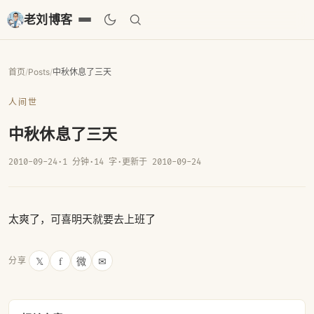
老刘博客
首页
/
Posts
/
中秋休息了三天
人间世
中秋休息了三天
2010-09-24
·
1 分钟
·
14 字
·
更新于 2010-09-24
太爽了，可喜明天就要去上班了
𝕏
f
微
✉
分享