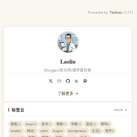
Powered by
Twikoo
v1.7.11
Laoliu
Blogger/验光师/国学爱好者
了解更多 →
标签云
more →
随笔
linux
读书
博客
早教
易经
群晖
31
16
12
11
10
10
9
kindle
网站
cdn
hugo
wordpress
生活
软件
7
7
6
6
6
6
6