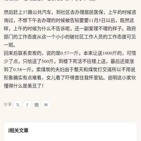
然后赶上37路公共汽车，到社区去办理居民医保，上午的时候咨
询过，不想下午去办理的时候被告知要要11月5日以后，既然这
样，上午的时候为什么不告诉呢，还一副爱理不理的样子。政府
部门的工作态度从这一个小小的破社区工作人员的工作态度可见
一斑。
回来后联系卖炭的，说的是0.57一斤。本来让送1000斤的，可惜
少了点，只给送了500斤，到楼下死活不往楼上送，最后还是涨
到了0.58一斤。卖煤炭的夫妇由于整天和煤炭打交道所以不用说
形象确实有点难看，女儿看了吓得直往我怀里钻。说明这小家伙
懂得什么是美丑了！
𝕏
f
微
✉
分享
相关文章