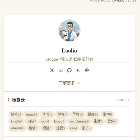
Powered by
Twikoo
v1.7.11
Laoliu
Blogger/验光师/国学爱好者
了解更多 →
标签云
more →
随笔
linux
读书
博客
早教
易经
群晖
31
16
12
11
10
10
9
kindle
网站
cdn
hugo
wordpress
生活
软件
7
7
6
6
6
6
6
ubuntu
疫情
眼镜
近视
rss
亲子
5
5
5
5
4
4