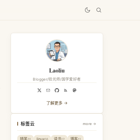
居
Laoliu
Blogger/验光师/国学爱好者
了解更多 →
标签云
more →
随笔
linux
读书
博客
31
16
12
11