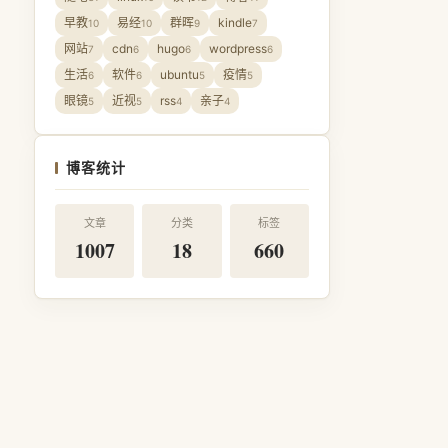
早教
易经
群晖
kindle
10
10
9
7
网站
cdn
hugo
wordpress
7
6
6
6
生活
软件
ubuntu
疫情
6
6
5
5
眼镜
近视
rss
亲子
5
5
4
4
博客统计
文章
分类
标签
1007
18
660