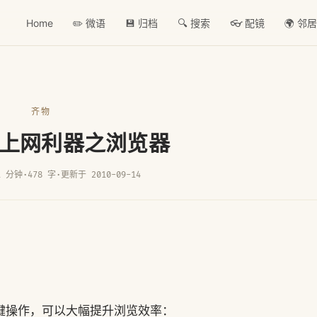
Home
✏️ 微语
💾 归档
🔍 搜索
👓 配镜
🌍 邻
齐物
30上网利器之浏览器
1 分钟
·
478 字
·
更新于 2010-09-14
的快捷键操作，可以大幅提升浏览效率：