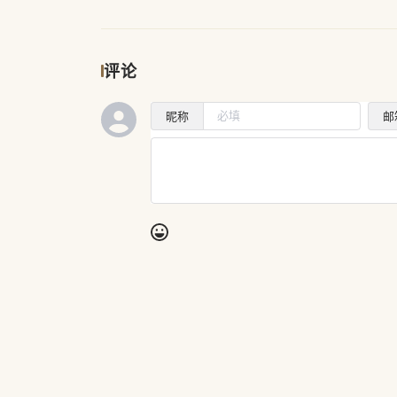
评论
昵称
邮