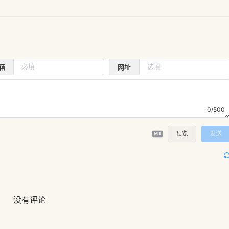
箱
网址
0/500
预览
发送
没有评论