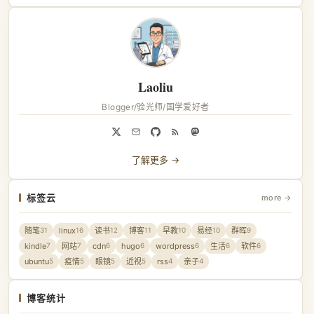
Laoliu
Blogger/验光师/国学爱好者
了解更多 →
标签云
more →
随笔
linux
读书
博客
早教
易经
群晖
31
16
12
11
10
10
9
kindle
网站
cdn
hugo
wordpress
生活
软件
7
7
6
6
6
6
6
ubuntu
疫情
眼镜
近视
rss
亲子
5
5
5
5
4
4
博客统计