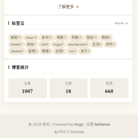
了解更多 →
标签云
more →
随笔
linux
读书
博客
早教
易经
群晖
31
16
12
11
10
10
9
kindle
网站
cdn
hugo
wordpress
生活
软件
7
7
6
6
6
6
6
ubuntu
疫情
眼镜
近视
rss
亲子
5
5
5
5
4
4
博客统计
文章
分类
标签
1007
18
660
© 2026 老刘 · Powered by
Hugo
· 主题
liutheme
RSS
Sitemap