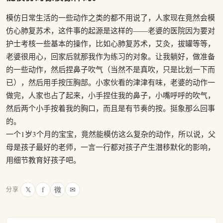
模仿日常生活的一些动作之类的都不用说了，人家现在竟然会模
仿心肺复苏术，这件事的起源是这样的——老婆的医院因为要对
护士考核一些基本的操作，比如心肺复苏术，艾灸，拔罐等等，
老婆很用心，回家后就那我作为练习的对象。让我躺好，做准备
的一些动作，然后捏鼻子吹气（当然不是真吹，只是比划一下而
已），然后用手按压胸部。小家伙看的津津有味，老婆的动作一
做完，人家也占了起来，小手捏住我的鼻子，小嘴呼呼的吹气，
然后两个小手按着我的胸口，而且是有节奏的按。挺象那么回事
的。
一个1岁3个月的宝宝，竟然能模仿这么复杂的动作，所以说，父
母是孩子最好的老师，一言一行都对孩子产生潜移默化的影响，
用细节教育好孩子吧。
𝕏
f
微
✉
分享