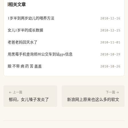
相关文章
1岁半到两岁幼儿的喂养方法
2010-12-16
女儿1岁半的成长数据
2010-12-15
老爸老妈回天水了
2010-11-01
用黑莓手机查询郑州公交车到站gps信息
2010-10-29
眼 不带 病 药 苦 盖盖
2010-10-26
← 上一篇
下一篇 →
郁闷，女儿嗓子发炎了
新浪网上原来也这么多的软文