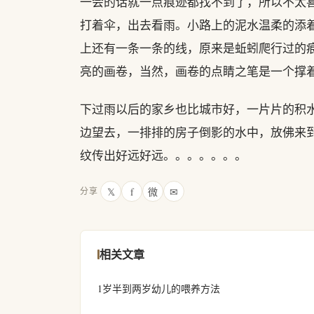
一会的话就一点痕迹都找不到了，所以不太
打着伞，出去看雨。小路上的泥水温柔的添
上还有一条一条的线，原来是蚯蚓爬行过的
亮的画卷，当然，画卷的点睛之笔是一个撑着伞
下过雨以后的家乡也比城市好，一片片的积
边望去，一排排的房子倒影的水中，放佛来
纹传出好远好远。。。。。。。
𝕏
f
微
✉
分享
相关文章
1岁半到两岁幼儿的喂养方法