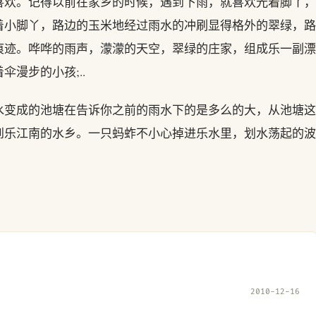
喜欢。记得以前在家乡的时候，遇到下雨，就喜欢光着脚丫，
着小脚丫，路边的玉米地经过雨水的冲刷显得格外的翠绿，路
痕迹。哗哗的雨声，濛濛的天空，翠绿的庄家，组成乐一副漂
漫步的小孩;..
水变成的池塘在告诉你之前的雨水下的是多么的大，从池塘这
到乐江南的水乡。一只蚂蚱不小心掉进乐水里，划水荡起的波
2010-12-16