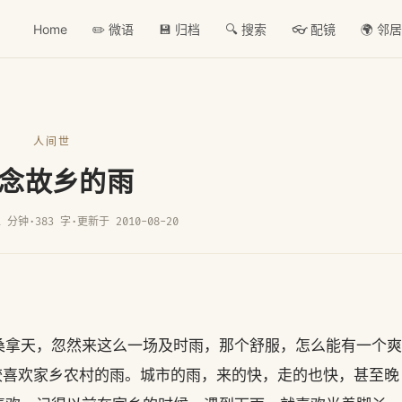
Home
✏️ 微语
💾 归档
🔍 搜索
👓 配镜
🌍 邻
人间世
念故乡的雨
1 分钟
·
383 字
·
更新于 2010-08-20
桑拿天，忽然来这么一场及时雨，那个舒服，怎么能有一个爽
比较喜欢家乡农村的雨。城市的雨，来的快，走的也快，甚至晚