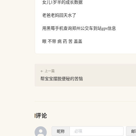
女儿1岁半的成长数据
老爸老妈回天水了
用黑莓手机查询郑州公交车到站gps信息
眼 不带 病 药 苦 盖盖
← 上一篇
帮宝宝摆脱便秘的苦恼
评论
昵称
邮