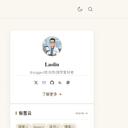
居
Laoliu
Blogger/验光师/国学爱好者
了解更多 →
标签云
more →
随笔
linux
读书
博客
31
16
12
11