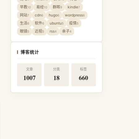
早教
易经
群晖
kindle
10
10
9
7
网站
cdn
hugo
wordpress
7
6
6
6
生活
软件
ubuntu
疫情
6
6
5
5
眼镜
近视
rss
亲子
5
5
4
4
博客统计
文章
分类
标签
1007
18
660