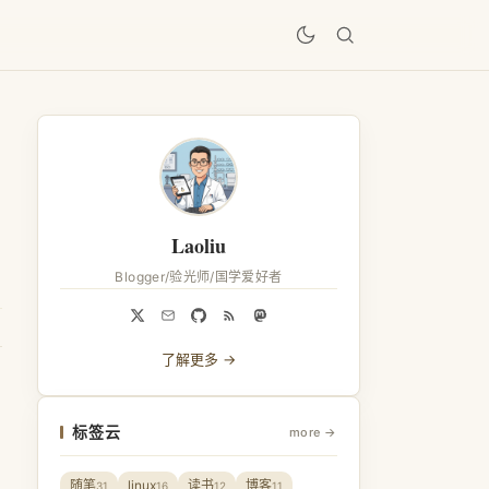
居
Laoliu
Blogger/验光师/国学爱好者
了解更多 →
标签云
more →
随笔
linux
读书
博客
31
16
12
11