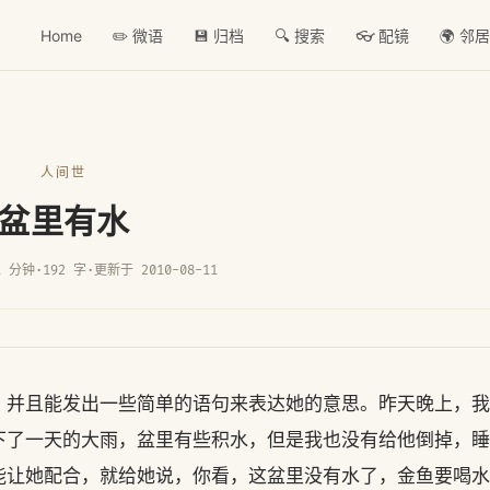
Home
✏️ 微语
💾 归档
🔍 搜索
👓 配镜
🌍 邻
人间世
盆里有水
1 分钟
·
192 字
·
更新于 2010-08-11
，并且能发出一些简单的语句来表达她的意思。昨天晚上，我
下了一天的大雨，盆里有些积水，但是我也没有给他倒掉，睡
能让她配合，就给她说，你看，这盆里没有水了，金鱼要喝水