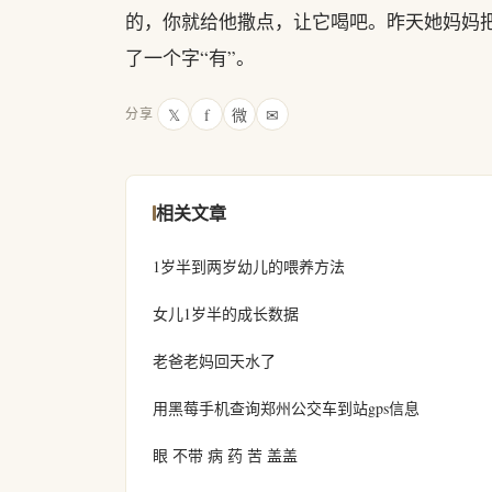
的，你就给他撒点，让它喝吧。昨天她妈妈
了一个字“有”。
𝕏
f
微
✉
分享
相关文章
1岁半到两岁幼儿的喂养方法
女儿1岁半的成长数据
老爸老妈回天水了
用黑莓手机查询郑州公交车到站gps信息
眼 不带 病 药 苦 盖盖