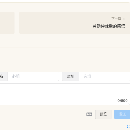
下一篇 →
劳动仲裁后的感悟
箱
网址
0/500
预览
发送