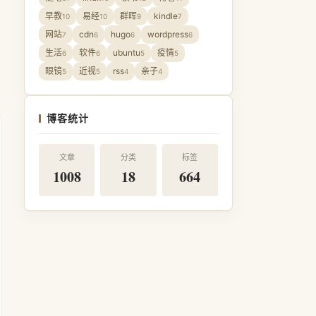
早教
易经
群晖
kindle
10
10
9
7
网站
cdn
hugo
wordpress
7
6
6
6
生活
软件
ubuntu
疫情
6
6
5
5
眼镜
近视
rss
亲子
5
5
4
4
博客统计
文章
分类
标签
1008
18
664