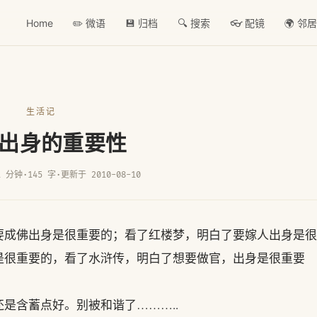
Home
✏️ 微语
💾 归档
🔍 搜索
👓 配镜
🌍 邻
生活记
出身的重要性
1 分钟
·
145 字
·
更新于 2010-08-10
要成佛出身是很重要的；看了红楼梦，明白了要嫁人出身是很
是很重要的，看了水浒传，明白了想要做官，出身是很重要
是含蓄点好。别被和谐了………..