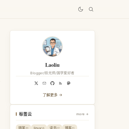
居
Laoliu
Blogger/验光师/国学爱好者
了解更多 →
标签云
more →
随笔
linux
读书
博客
31
16
12
11