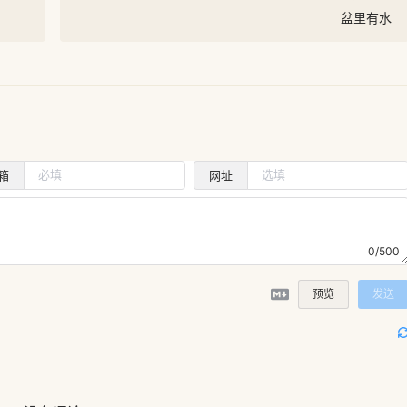
盆里有水
箱
网址
0/500
预览
发送