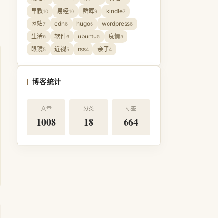
早教
易经
群晖
kindle
10
10
9
7
网站
cdn
hugo
wordpress
7
6
6
6
生活
软件
ubuntu
疫情
6
6
5
5
眼镜
近视
rss
亲子
5
5
4
4
博客统计
文章
分类
标签
1008
18
664