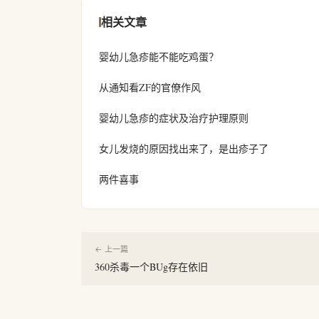
相关文章
婴幼儿急疹能不能吃鸡蛋？
从通知看ZF的官僚作风
婴幼儿急疹的症状及治疗护理原则
女儿发烧的原因找出来了，是出疹子了
两件喜事
← 上一篇
360杀毒一个BUg存在依旧