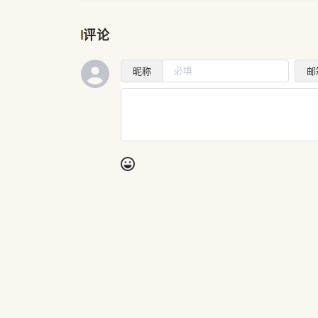
评论
昵称
邮