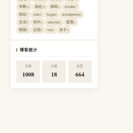
早教
易经
群晖
kindle
10
10
9
7
网站
cdn
hugo
wordpress
7
6
6
6
生活
软件
ubuntu
疫情
6
6
5
5
眼镜
近视
rss
亲子
5
5
4
4
博客统计
文章
分类
标签
1008
18
664