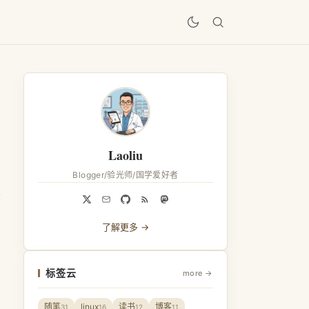
居
Laoliu
Blogger/验光师/国学爱好者
了解更多 →
标签云
more →
随笔
linux
读书
博客
31
16
12
11