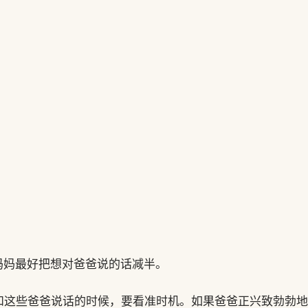
妈妈最好把想对爸爸说的话减半。
和这些爸爸说话的时候，要看准时机。如果爸爸正兴致勃勃地