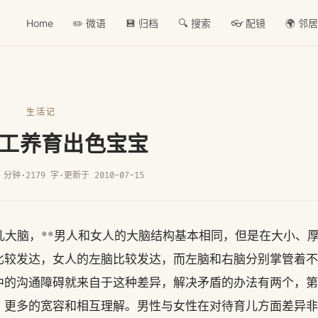
Home
✏️ 微语
💾 归档
🔍 搜索
👓 配镜
🌍 邻
生活记
工养育出色宝宝
 分钟
·
2179 字
·
更新于 2010-07-15
儿大脑，**男人和女人的大脑结构基本相同，但是在大小、
比较发达，女人的左脑比较发达，而左脑和右脑分别掌管着不
中的沟通障碍就来自于这种差异，解决矛盾的办法有两个，第
，更多的宽容和相互理解。男性与女性在对待育儿方面差异非