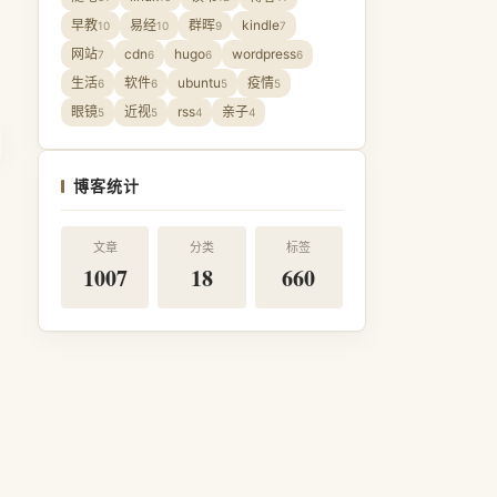
早教
易经
群晖
kindle
10
10
9
7
网站
cdn
hugo
wordpress
7
6
6
6
生活
软件
ubuntu
疫情
6
6
5
5
眼镜
近视
rss
亲子
5
5
4
4
博客统计
文章
分类
标签
1007
18
660