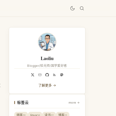
居
Laoliu
Blogger/验光师/国学爱好者
厚
了解更多 →
标签云
more →
随笔
linux
读书
博客
31
16
12
11