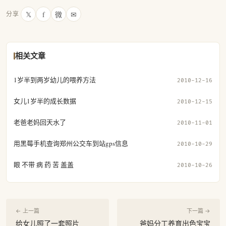
𝕏
f
微
✉
分享
相关文章
1岁半到两岁幼儿的喂养方法
2010-12-16
女儿1岁半的成长数据
2010-12-15
老爸老妈回天水了
2010-11-01
用黑莓手机查询郑州公交车到站gps信息
2010-10-29
眼 不带 病 药 苦 盖盖
2010-10-26
← 上一篇
下一篇 →
给女儿照了一套照片
爸妈分工养育出色宝宝