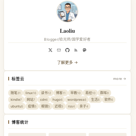
Laoliu
Blogger/验光师/国学爱好者
了解更多 →
标签云
more →
随笔
linux
读书
博客
早教
易经
群晖
31
16
12
11
10
10
9
kindle
网站
cdn
hugo
wordpress
生活
软件
7
7
6
6
6
6
6
ubuntu
疫情
眼镜
近视
rss
亲子
5
5
5
5
4
4
博客统计