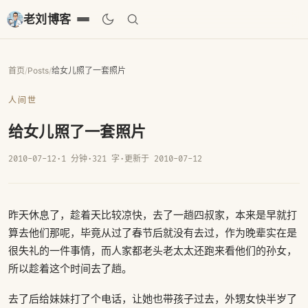
老刘博客
首页
/
Posts
/
给女儿照了一套照片
人间世
给女儿照了一套照片
2010-07-12
·
1 分钟
·
321 字
·
更新于 2010-07-12
昨天休息了，趁着天比较凉快，去了一趟四叔家，本来是早就打
算去他们那呢，毕竟从过了春节后就没有去过，作为晚辈实在是
很失礼的一件事情，而人家都老头老太太还跑来看他们的孙女，
所以趁着这个时间去了趟。
去了后给妹妹打了个电话，让她也带孩子过去，外甥女快半岁了