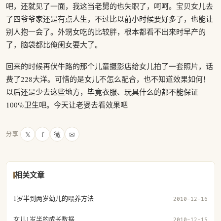
吧，还就见了一面，我这当老舅的也失职了，呵呵。宝贝女儿去
了四爷爷家还是有点人生，不过比以前小时候要好多了，也能让
别人抱一会了。外甥女吃的比较胖，根本都看不出来时早产的
了，脑袋都比俺闺女要大了。
回来的时候再伏牛路的那个儿童摄影店给女儿拍了一套照片，话
费了228大洋。可惜的是女儿不怎么配合，也不知道效果如何！
以后还是少去这些地方，毕竟衣服、玩具什么的都不能保证
100%卫生吧。今天让老婆去看效果吧
𝕏
f
微
✉
分享
相关文章
1岁半到两岁幼儿的喂养方法
2010-12-16
女儿1岁半的成长数据
2010-12-15