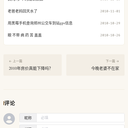
老爸老妈回天水了
2010-11-01
用黑莓手机查询郑州公交车到站gps信息
2010-10-29
眼 不带 病 药 苦 盖盖
2010-10-26
← 上一篇
下一篇 →
2010年房价真能下降吗？
今晚老婆不在家
评论
昵称