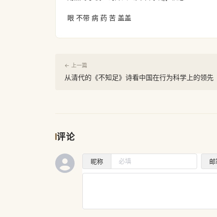
眼 不带 病 药 苦 盖盖
← 上一篇
从清代的《不知足》诗看中国在行为科学上的领先
评论
昵称
邮