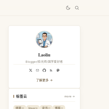
居
Laoliu
Blogger/验光师/国学爱好者
了解更多 →
标签云
more →
随笔
linux
读书
博客
31
16
12
11