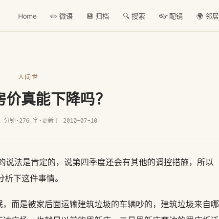
Home
✏️ 微语
💾 归档
🔍 搜索
👓 配镜
🌍 邻
人间世
年房价真能下降吗？
1 分钟
·
276 字
·
更新于 2010-07-10
建部长的说法是肯定的，说第四季度还会有其他的调控措施，所以
分析下这件事情。
眠，而是被家后面运输建筑垃圾的车辆吵的，建筑垃圾来自哪