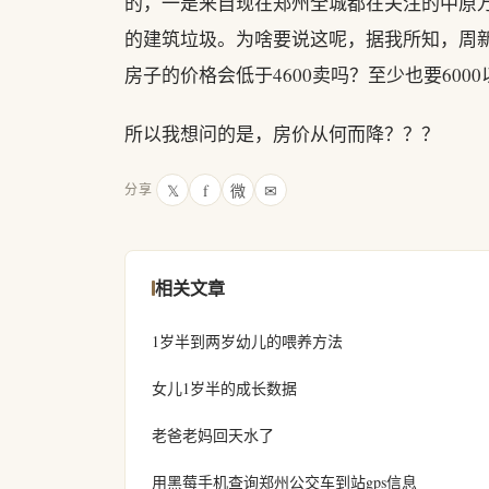
的，一是来自现在郑州全城都在关注的中原
的建筑垃圾。为啥要说这呢，据我所知，周新
房子的价格会低于4600卖吗？至少也要600
所以我想问的是，房价从何而降？？？
𝕏
f
微
✉
分享
相关文章
1岁半到两岁幼儿的喂养方法
女儿1岁半的成长数据
老爸老妈回天水了
用黑莓手机查询郑州公交车到站gps信息