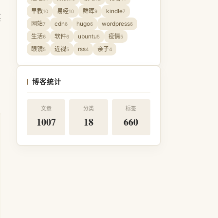
早教
易经
群晖
kindle
10
10
9
7
买
网站
cdn
hugo
wordpress
7
6
6
6
生活
软件
ubuntu
疫情
6
6
5
5
眼镜
近视
rss
亲子
5
5
4
4
博客统计
文章
分类
标签
1007
18
660