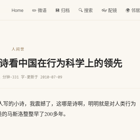
Home
✏️ 微语
💾 归档
🔍 搜索
👓 配镜
🌍 邻
人间世
诗看中国在行为科学上的领先
1 分钟
·
331 字
·
更新于 2010-07-09
清代人写的小诗，我震撼了，这哪是诗啊，明明就是对人类行为
的马斯洛整整早了200多年。