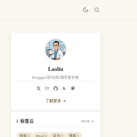
居
Laoliu
Blogger/验光师/国学爱好者
了解更多 →
标签云
more →
随笔
linux
读书
博客
31
16
12
11