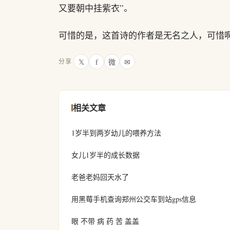
又要朝中挂紫衣”。
可惜的是，这首诗的作者是无名之人，可惜
𝕏
f
微
✉
分享
相关文章
1岁半到两岁幼儿的喂养方法
女儿1岁半的成长数据
老爸老妈回天水了
用黑莓手机查询郑州公交车到站gps信息
眼 不带 病 药 苦 盖盖