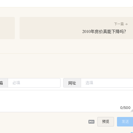
下一篇 →
2010年房价真能下降吗？
箱
网址
0/500
预览
发送