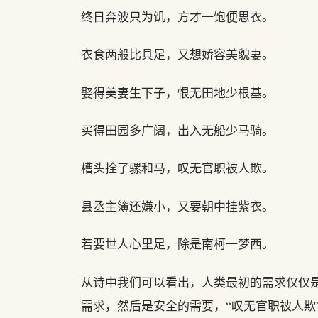
终日奔波只为饥，方才一饱便思衣。
衣食两般比具足，又想娇容美貌妻。
娶得美妻生下子，恨无田地少根基。
买得田园多广阔，出入无船少马骑。
槽头拴了骡和马，叹无官职被人欺。
县丞主簿还嫌小，又要朝中挂紫衣。
若要世人心里足，除是南柯一梦西。
从诗中我们可以看出，人类最初的需求仅仅
需求，然后是安全的需要，“叹无官职被人欺