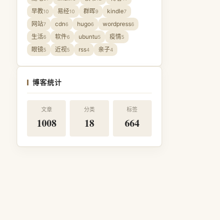
早教
易经
群晖
kindle
10
10
9
7
网站
cdn
hugo
wordpress
7
6
6
6
生活
软件
ubuntu
疫情
6
6
5
5
眼镜
近视
rss
亲子
5
5
4
4
博客统计
文章
分类
标签
1008
18
664