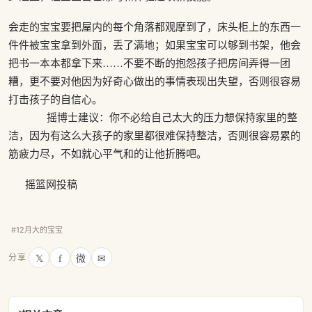
会走的宝宝要把屋内的每个角落都观摩到了，床头柜上的东西一
件件被宝宝拿到外面，丢了满地；如果宝宝可以够到书架，他会
把书一本本都拿下来……不要不断的抱怨孩子把房间弄得一团
糟，更不要对他因为好奇心做出的事情表现出失望，否则很容易
打击孩子的自信心。
摇博士建议：你不必给自己太大的压力想保持家里的整
洁，因为有这么大孩子的家里都很难保持整洁，否则很容易累的
筋疲力尽，不如就心平气和的让他折腾吧。
摇篮网投稿
#12月大的宝宝
𝕏
f
微
✉
分享