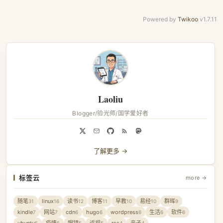
Powered by
Twikoo
v1.7.11
Laoliu
Blogger/验光师/国学爱好者
了解更多 →
标签云
more →
随笔
linux
读书
博客
早教
易经
群晖
31
16
12
11
10
10
9
kindle
网站
cdn
hugo
wordpress
生活
软件
7
7
6
6
6
6
6
5
5
5
5
4
4