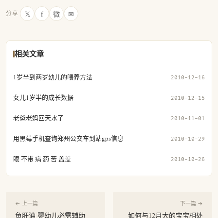
𝕏
f
微
✉
分享
相关文章
1岁半到两岁幼儿的喂养方法
2010-12-16
女儿1岁半的成长数据
2010-12-15
老爸老妈回天水了
2010-11-01
用黑莓手机查询郑州公交车到站gps信息
2010-10-29
眼 不带 病 药 苦 盖盖
2010-10-26
← 上一篇
下一篇 →
鱼肝油 婴幼儿必需辅助
如何与12月大的宝宝相处