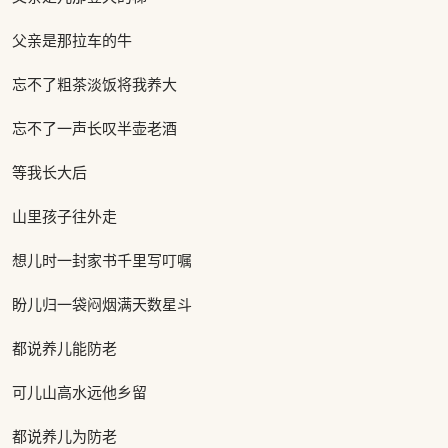
父亲是那拉车的牛
忘不了粗茶淡饭将我养大
忘不了一声长叹半壶老酒
等我长大后
山里孩子往外走
想儿时一封家书千里写叮嘱
盼儿归一袋闷烟满天数星斗
都说养儿能防老
可儿山高水远他乡留
都说养儿为防老