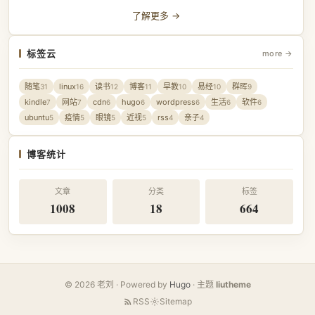
了解更多 →
标签云
more →
随笔
linux
读书
博客
早教
易经
群晖
31
16
12
11
10
10
9
kindle
网站
cdn
hugo
wordpress
生活
软件
7
7
6
6
6
6
6
ubuntu
疫情
眼镜
近视
rss
亲子
5
5
5
5
4
4
博客统计
文章
分类
标签
1008
18
664
© 2026 老刘 · Powered by
Hugo
· 主题
liutheme
RSS
Sitemap