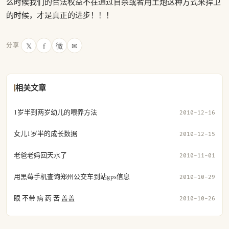
么时候我们的合法权益不在通过自杀或者用土炮这种方式来捍卫
的时候，才是真正的进步！！！
𝕏
f
微
✉
分享
相关文章
1岁半到两岁幼儿的喂养方法
2010-12-16
女儿1岁半的成长数据
2010-12-15
老爸老妈回天水了
2010-11-01
用黑莓手机查询郑州公交车到站gps信息
2010-10-29
眼 不带 病 药 苦 盖盖
2010-10-26