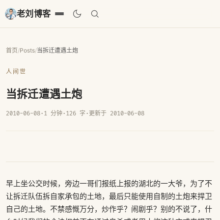
老刘博客
首页
/
Posts
/
当拆迁遭遇土炮
人间世
当拆迁遭遇土炮
2010-06-08
·
1 分钟
·
126 字
·
更新于 2010-06-08
早上坐公交时候，旁边一哥们报纸上报的湖北的一大爷，为了不
让拆迁队伍拆自家承包的土地，最后只能使用自制的土炮来捍卫
自己的土地。不禁感慨万分，炒作乎？闹剧乎？别的不说了，什