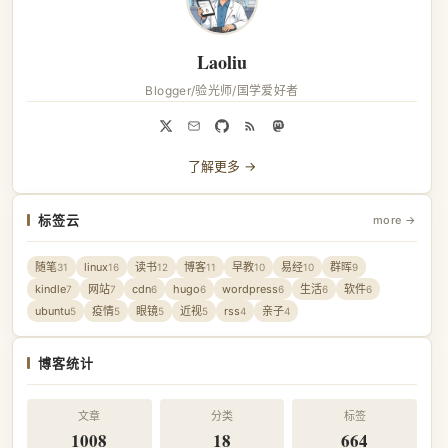
Laoliu
Blogger/验光师/国学爱好者
了解更多 →
标签云
more →
随笔
linux
读书
博客
早教
易经
群晖
31
16
12
11
10
10
9
kindle
网站
cdn
hugo
wordpress
生活
软件
7
7
6
6
6
6
6
ubuntu
疫情
眼镜
近视
rss
亲子
5
5
5
5
4
4
博客统计
文章
分类
标签
1008
18
664