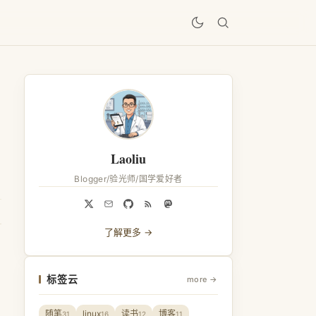
居
Laoliu
Blogger/验光师/国学爱好者
了解更多 →
标签云
more →
随笔
linux
读书
博客
31
16
12
11