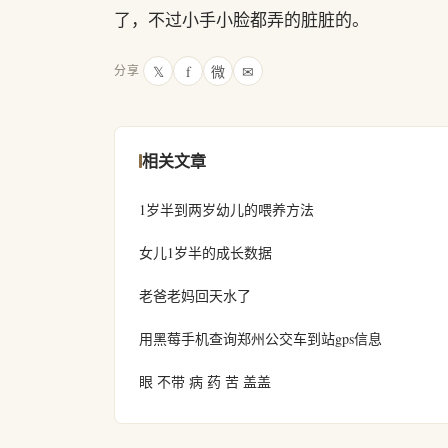
了，不过小手小脸都弄的脏脏的。
𝕏
f
微
✉
分享
相关文章
1岁半到两岁幼儿的喂养方法
女儿1岁半的成长数据
老爸老妈回天水了
用黑莓手机查询郑州公交车到站gps信息
眼 不带 病 药 苦 盖盖