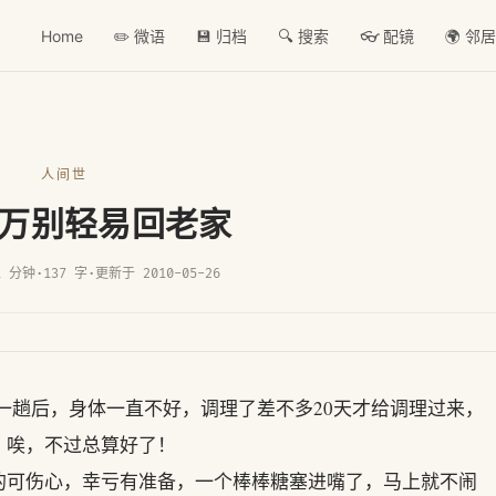
Home
✏️ 微语
💾 归档
🔍 搜索
👓 配镜
🌍 邻
人间世
万别轻易回老家
1 分钟
·
137 字
·
更新于 2010-05-26
家一趟后，身体一直不好，调理了差不多20天才给调理过来，
，唉，不过总算好了！
的可伤心，幸亏有准备，一个棒棒糖塞进嘴了，马上就不闹