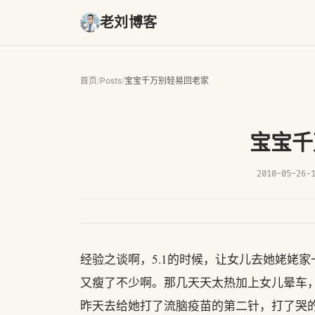
老刘博客
首页
/
Posts
/
宝宝千万别轻易回老家
宝宝千
2010-05-26
·
经验之谈啊，5.1的时候，让女儿去她姥姥
又瘦了不少啊。那几天天太热加上女儿晕车
昨天去给她打了流脑疫苗的第二针，打了哭