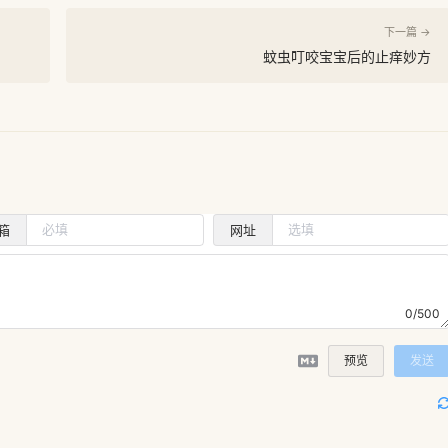
下一篇 →
蚊虫叮咬宝宝后的止痒妙方
箱
网址
0/500
预览
发送