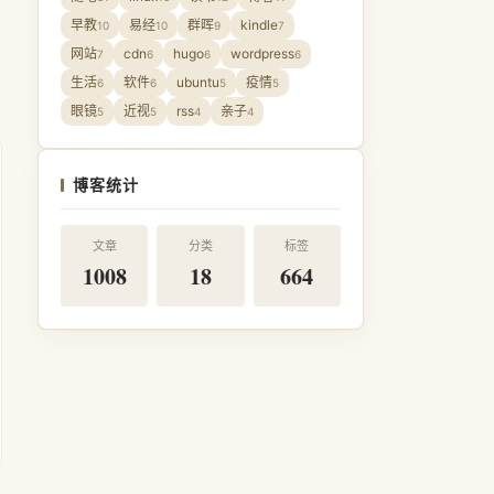
早教
易经
群晖
kindle
10
10
9
7
网站
cdn
hugo
wordpress
7
6
6
6
生活
软件
ubuntu
疫情
6
6
5
5
眼镜
近视
rss
亲子
5
5
4
4
博客统计
文章
分类
标签
1008
18
664