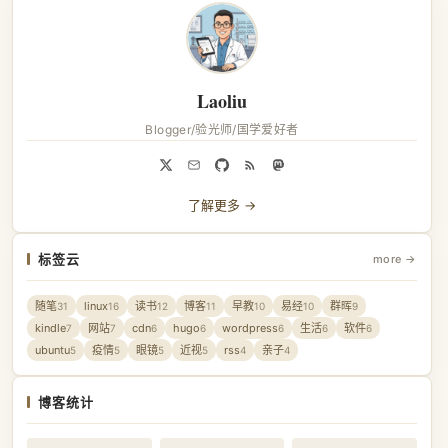
Laoliu
Blogger/验光师/国学爱好者
了解更多 →
标签云
more →
随笔
linux
读书
博客
早教
易经
群晖
31
16
12
11
10
10
9
kindle
网站
cdn
hugo
wordpress
生活
软件
7
7
6
6
6
6
6
ubuntu
疫情
眼镜
近视
rss
亲子
5
5
5
5
4
4
博客统计