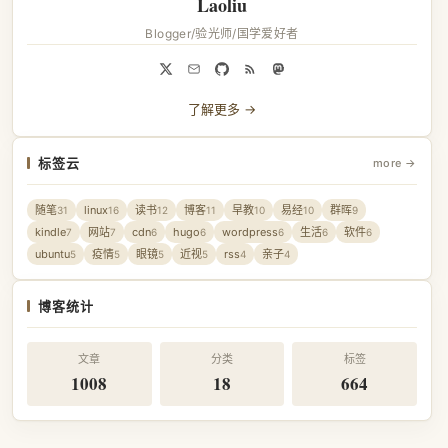
Laoliu
Blogger/验光师/国学爱好者
了解更多 →
标签云
more →
随笔
linux
读书
博客
早教
易经
群晖
31
16
12
11
10
10
9
kindle
网站
cdn
hugo
wordpress
生活
软件
7
7
6
6
6
6
6
ubuntu
疫情
眼镜
近视
rss
亲子
5
5
5
5
4
4
博客统计
文章
分类
标签
1008
18
664