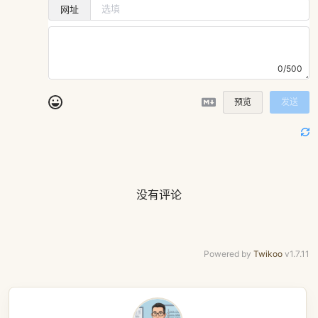
网址
0/500
预览
发送
没有评论
Powered by
Twikoo
v1.7.11