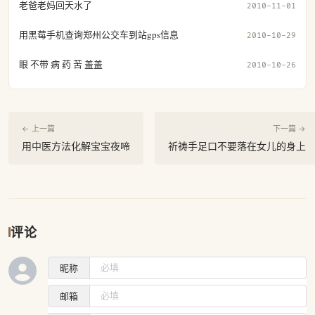
老爸老妈回天水了
2010-11-01
用黑莓手机查询郑州公交车到站gps信息
2010-10-29
眼 不带 病 药 苦 盖盖
2010-10-26
← 上一篇
下一篇 →
用中医方法化解宝宝夜啼
祈祷手足口不要落在女儿的身上
评论
昵称
邮箱