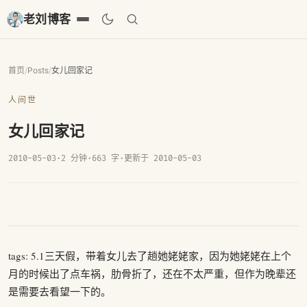
老刘博客
首页
/
Posts
/
女儿回家记
人间世
女儿回家记
2010-05-03
·
2 分钟
·
663 字
·
更新于 2010-05-03
tags: 5.1三天假，带着女儿去了趟她姥姥家，因为她姥姥在上个
月的时候出了点车祸，肋骨折了，还在不太严重，但作为晚辈还
是需要去看望一下的。