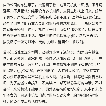
信的公司的车违章了，交警罚了款，违章司机向上汇报，领导说
没事，不用管他；结果没有多长时间，交警主动找上门来，解除
了罚款，原来是交警队的所有电话都不通了;.虽然有些跑题但是
这些个国家垄断行业人员的敬业精神也就那么回事，所以警察同
志就很奇怪啊，这不，抓住了一问，所有的都交代了，原来大半
夜的不是在修理电话，都是在盗打电话充QQ币，然后再去买，
据说盗打一次可以冲70元的QQ币，能卖个30多块钱。
我不知道谁家这么倒霉，这抓到小偷了还好说，如果没有抓住
呢，那这损失让谁承担呢，按理说这事应该电信部门承担，毕竟
是在你的设备上盗打的，可以用户你却找不到你没有充QQ币的
证据吧，QQ公司呢，更不可能了，人家可以说了，我这没有任
何办法来核实你是不是机主本人啊。所以啊，倒霉还是你自己认
吧，为了能减少点损失，不妨装上一部可以防盗打的电话，不过
这样一来分机就不能用了，另外还要防的是“家贼”，家中有未成
年子女的，可到电信部门办理国际长途和声讯台“呼出限制”业
务，避免造成高额话费损失。