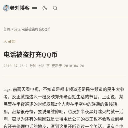
老刘博客
首页
/
Posts
/
电话被盗打充QQ币
人间世
电话被盗打充QQ币
2010-04-26
·
2 分钟
·
598 字
·
更新于 2010-04-26
tags: 前两天看电视，不知道是都市频道还是民生频道的民生大参
考，反正就是这么一档反映郑州老百姓生活的节目，上面说，某
民警在半夜巡逻的时候发现2个人爬在半空中的联通的集线箱
那，赶紧很奇怪，要说是维修吧，也没加半夜黑灯瞎火的就干活
啊，窃以为还有的原因就是觉得电信公司的员工也不会敬业到半
夜还去修理电话的地步，写到这里还听到过一个笑话，说有个电