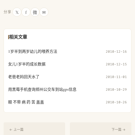
𝕏
f
微
✉
分享
相关文章
1岁半到两岁幼儿的喂养方法
2010-12-16
女儿1岁半的成长数据
2010-12-15
老爸老妈回天水了
2010-11-01
用黑莓手机查询郑州公交车到站gps信息
2010-10-29
眼 不带 病 药 苦 盖盖
2010-10-26
← 上一篇
下一篇 →