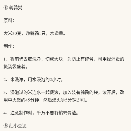
⑧ 鹌鹑粥
原料：
大米30克，净鹌鹑1只，水适量。
制作：
1、将鹌鹑去皮洗净，切成大块，为防止有碎骨，可用经消毒的
煲汤袋盛着。
2、米洗净，用水浸泡约2小时。
3、浸泡过的米连水一起煲滚，加入装有鹌鹑的袋，滚开后，改
用中火煲约45分钟，然后熄火等5分钟即可。
4、注意制作时，千万不要有鹌鹑骨渣。
⑨ 红小豆泥