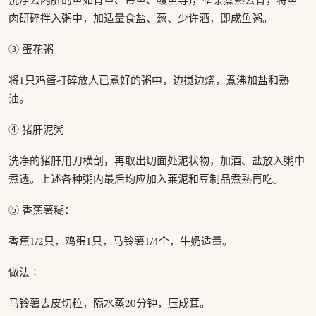
肉研碎拌入粥中，加适量食盐、葱、少许酒，即成鱼粥。
③ 蛋花粥
将1只鸡蛋打碎放人已煮好的粥中，边搅边烧，煮沸加盐和熟
油。
④ 猪肝泥粥
洗净的猪肝用刀横剖，再取出切面处泥状物，加酒、盐放入粥中
煮透。上述各种粥内最后均应加入莱泥和豆制品煮熟再吃。
⑤ 香蕉薯糊：
香蕉1/2只，鸡蛋1只，马铃薯1/4个，牛奶适量。
做法∶
马铃薯去皮切粒，隔水蒸20分钟，压成茸。