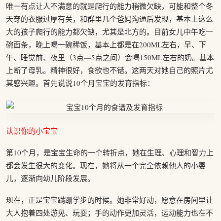
唯一有点让人不满意的就是爬行的能力稍微欠缺，可能和整个冬
天穿的衣服过厚有关，和群里几个爸妈沟通后发现，基本上这么
大的孩子爬行的能力都欠缺，尤其是北方的。目前女儿中午吃一
碗面条，晚上喝一碗稀饭，基本上都是在200ML左右，早、下
午、睡觉前、夜里（3点—5点之间）会喝150ML左右的奶。基本
上断了母乳。精神很好，食欲也不错。这两天对她自己的照片尤
其感兴趣。首先说说10个月宝宝的发育指标：
认识你的小宝宝
第10个月，是宝宝生命的一个转折点，她在生理、心理和智力上
都会发生很大的变化。现在，她将从一个完全依赖他人的小婴
儿，逐渐向幼儿阶段发展。
现在，正是宝宝蹒跚学步的时候。她非常好动，愿意在房间里让
大人抱着四处游晃、玩耍；手的动作更加灵活，运动能力也在不