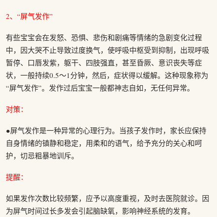
2、“屏气发作”
有些宝宝会在发怒、恐惧、悲伤和剧痛等情绪的急剧变化过程
中，因大哭不止导致过度换气，使呼吸中枢受到抑制，出现呼吸
暂停、口唇发紫，躯干、四肢强直，甚至昏厥、意识丧失等症
状，一般持续0.5～1分钟，然后，症状得以缓解。这种现象称为
“屏气发作”。发作过后宝宝一般都神志自如，无任何异常。
对策：
●屏气发作是一种异常的心理行为。当孩子发作时，家长应保持
自身情绪的镇静和稳定，用柔和的语气，给予充分的关心和呵
护，切忌粗暴地训斥。
提醒：
如果发作次数比较频繁，应予以高度重视，及时去医院就诊。因
为屏气时间过长多发会引起脑缺氧，影响神经系统的发育。