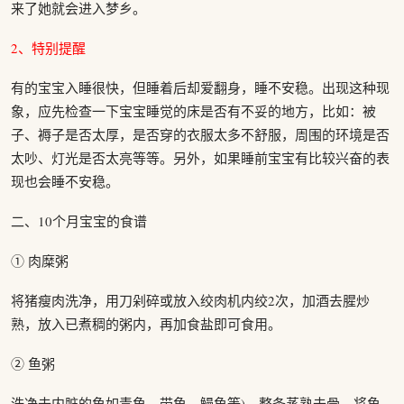
来了她就会进入梦乡。
2、特别提醒
有的宝宝入睡很快，但睡着后却爱翻身，睡不安稳。出现这种现
象，应先检查一下宝宝睡觉的床是否有不妥的地方，比如：被
子、褥子是否太厚，是否穿的衣服太多不舒服，周围的环境是否
太吵、灯光是否太亮等等。另外，如果睡前宝宝有比较兴奋的表
现也会睡不安稳。
二、10个月宝宝的食谱
① 肉糜粥
将猪瘦肉洗净，用刀剁碎或放入绞肉机内绞2次，加酒去腥炒
熟，放入已煮稠的粥内，再加食盐即可食用。
② 鱼粥
洗净去内脏的鱼如青鱼、带鱼、鳗鱼等)，整条蒸熟去骨，将鱼