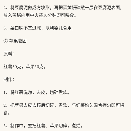
2、将豆腐泥做成方块形，再把蛋黄研碎撒一层在豆腐泥表面，
放入蒸锅内用中火蒸10分钟即可喂食。
3、菜口味不宜过咸，以利婴儿食用。
⑦ 苹果薯团
原料：
红薯50克，苹果50克。
制作：
1、将红薯洗净，去皮，切碎煮软。
2、把苹果去皮去核后切碎，煮软，与红薯均匀混合拌匀即可喂
食。
3、制作中，要把红薯、苹果切碎，煮烂。