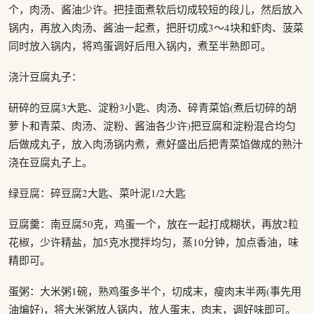
个，肉汤、酱油少许。把挂面煮软后切成较短的段儿，然后放入
锅内，再放入肉汤、酱油一起煮，把肝切成3～4块和虾肉、菠菜
同时放入锅内，将鸡蛋调好后甩入锅内，煮至半熟即可。
浇汁豆腐丸子：
研碎的豆腐3大匙、淀粉3小匙、肉汤、碎青菜馅(煮后切碎的胡
萝卜和青菜、肉汤、淀粉、酱油各少许)把豆腐和淀粉混合均匀
后做成丸子，放入肉汤锅内煮，煮好盛出后把青菜馅做成的熟汁
浇在豆腐丸子上。
绿豆腐：碎豆腐2大匙、菜叶泥1/2大匙
豆腐羹：南豆腐50克，鸡蛋一个，放在一起打成糊状，再放2粒
花椒，少许精盐，加5克水搅拌均匀，蒸10分钟，加点香油，味
精即可。
蛋粥：大米粥1碗，熟鸡蛋多半个，切成末，瘦肉末半两(事先用
油煸好)，将大米粥放人锅内，放人蛋末，肉末，调好味即可。