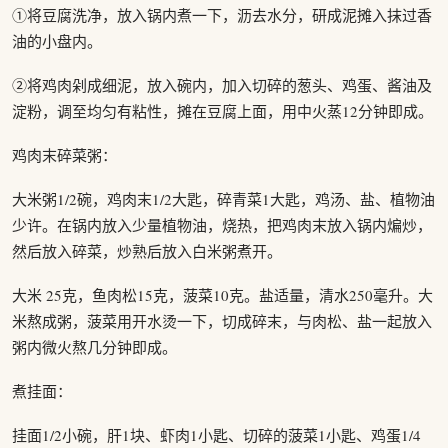
①将豆腐洗净，放入锅内煮一下，沥去水分，研成泥摊入抹过香
油的小盘内。
②将鸡肉剁成细泥，放入碗内，加入切碎的葱头、鸡蛋、酱油及
淀粉，调至均匀有粘性，摊在豆腐上面，用中火蒸12分钟即成。
鸡肉末碎菜粥：
大米粥1/2碗，鸡肉末1/2大匙，碎青菜1大匙，鸡汤、盐、植物油
少许。在锅内放入少量植物油，烧热，把鸡肉末放入锅内煸炒，
然后放入碎菜，炒熟后放入白米粥煮开。
大米 25克，鱼肉松15克，菠菜10克。盐适量，清水250毫升。大
米熬成粥，菠菜用开水烫一下，切成碎末，与肉松、盐一起放入
粥内微火熬几分钟即成。
煮挂面：
挂面1/2小碗，肝1块、虾肉1小匙、切碎的菠菜1小匙、鸡蛋1/4