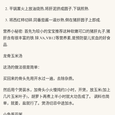
平锅置火上放油烧热,将肝泥挤成圆子,下锅煎熟.
将西红柿切碎,同番茄酱一道炒熟,倒在猪肝圆子上即成.
营养小秘密: 首先为较小的宝宝推荐这种软嫩可口的猪肝丸子,猪
肝含有很丰富的铁.锌,VA,VB12等营养素,是预防婴儿贫血的好食
品.
龙骨玉米汤
这汤的做法很是简单：
买回来的骨头先用开水过一遍，去除杂质。
然后用个煲装水，加骨头小火慢炖约2小时，开煲，放玉米(加上
几片玉米叶子)，胡萝卜再煮上半小时就大功告成了。 调料也简
单，就姜，盐就行了。煲汤切忌中途加水。
小鱼蛋花粥