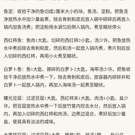
鱼泥：收拾干净的鱼切成2厘米大小的块，鱼汤、淀粉。把鱼洗
净放热水中加少量盐煮，除去骨刺和皮后放入碗中研碎后再放入
锅内加鱼汤煮；把淀粉用水调匀后倒入锅内，煮至糊状停火
西红柿鱼：鱼肉1大匙、切碎的西红柿2小匙，汤少许。把鱼放热
水中煮后除去骨刺和皮，然后和汤一起放入锅内煮，煮片刻后加
入切碎的西红柿，再用小火煮至糊状。
白萝卜鱼：鱼1大匙、擦碎的白萝卜2大匙，海带汤少许。把鱼收
拾干净后放热水中煮一下，除去骨刺和皮后，放容器内研碎并和
白萝卜一起放入锅内，再加入海味汤一起煮至糊状。
曙光豆腐：过滤豆腐1大匙、西红柿末1大匙、肉汤1小匙、盐少
许。把豆腐放热水中煮一下后放竹筐内控去水分，然后放入锅
内，再加入切碎的西红柿和肉汤，边煮边混合，煮好后加少量
盐，使其具有淡淡的咸味。
水果拌豆腐：过滤豆腐1大匙、杨梅1粒、桔子3瓣、、盐少许。