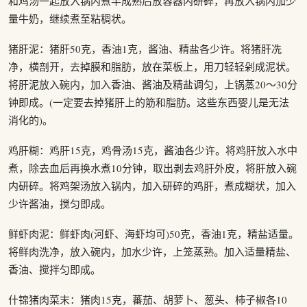
和鸡汤一起放入锅内煮半成熟后放容器内研碎，再放入锅内加少
量牛奶，继续煮至粘稠状。
猪肝泥：猪肝50克，香油1克，酱油、精盐各少许。将猪肝冼
净，横剖开，去掉膜和脂肪，放在菜板上，用刀轻轻剁成泥状。
将肝泥放入碗内，加入香油、酱油及精盐调匀，上锅蒸20～30分
钟即成。(一定要去掉猪肝上的筋和脂肪。这些东西婴儿是无法
消化的)。
鸡肝糊：鸡肝15克，鸡骨汤15克，酱油各少许。将鸡肝放入水中
煮，除去血后再换水煮10分钟，取出剥去鸡肝外皮，将肝放入碗
内研碎。将鸡架汤放入锅内，加入研碎的鸡肝，煮成糊状，加入
少许酱油，搅匀即成。
鲜虾肉泥：鲜虾肉(河虾、海虾均可)50克，香油1克，精盐适量。
将鲜肉洗净，放入碗内，加水少许，上笼蒸熟。加入适量精盐、
香油、搅拌匀即成。
什锦猪肉菜末：猪肉15克，蕃茄、胡萝卜、葱头、柿子椒各10