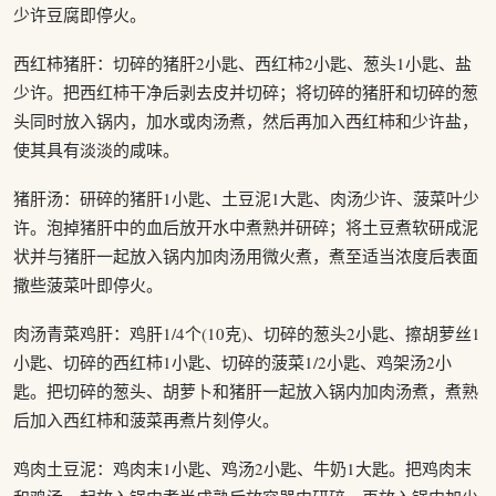
少许豆腐即停火。
西红柿猪肝：切碎的猪肝2小匙、西红柿2小匙、葱头1小匙、盐
少许。把西红柿干净后剥去皮并切碎；将切碎的猪肝和切碎的葱
头同时放入锅内，加水或肉汤煮，然后再加入西红柿和少许盐，
使其具有淡淡的咸味。
猪肝汤：研碎的猪肝1小匙、土豆泥1大匙、肉汤少许、菠菜叶少
许。泡掉猪肝中的血后放开水中煮熟并研碎；将土豆煮软研成泥
状并与猪肝一起放入锅内加肉汤用微火煮，煮至适当浓度后表面
撒些菠菜叶即停火。
肉汤青菜鸡肝：鸡肝1/4个(10克)、切碎的葱头2小匙、擦胡萝丝1
小匙、切碎的西红柿1小匙、切碎的菠菜1/2小匙、鸡架汤2小
匙。把切碎的葱头、胡萝卜和猪肝一起放入锅内加肉汤煮，煮熟
后加入西红柿和菠菜再煮片刻停火。
鸡肉土豆泥：鸡肉末1小匙、鸡汤2小匙、牛奶1大匙。把鸡肉末