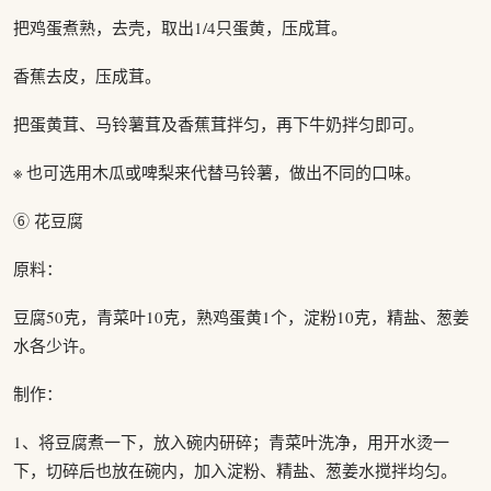
把鸡蛋煮熟，去壳，取出1/4只蛋黄，压成茸。
香蕉去皮，压成茸。
把蛋黄茸、马铃薯茸及香蕉茸拌匀，再下牛奶拌匀即可。
※ 也可选用木瓜或啤梨来代替马铃薯，做出不同的口味。
⑥ 花豆腐
原料：
豆腐50克，青菜叶10克，熟鸡蛋黄1个，淀粉10克，精盐、葱姜
水各少许。
制作：
1、将豆腐煮一下，放入碗内研碎；青菜叶洗净，用开水烫一
下，切碎后也放在碗内，加入淀粉、精盐、葱姜水搅拌均匀。