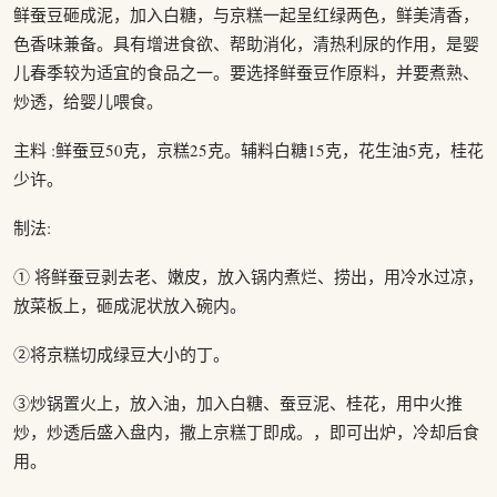
鲜蚕豆砸成泥，加入白糖，与京糕一起呈红绿两色，鲜美清香，
色香味兼备。具有增进食欲、帮助消化，清热利尿的作用，是婴
儿春季较为适宜的食品之一。要选择鲜蚕豆作原料，并要煮熟、
炒透，给婴儿喂食。
主料 :鲜蚕豆50克，京糕25克。辅料白糖15克，花生油5克，桂花
少许。
制法:
① 将鲜蚕豆剥去老、嫩皮，放入锅内煮烂、捞出，用冷水过凉，
放菜板上，砸成泥状放入碗内。
②将京糕切成绿豆大小的丁。
③炒锅置火上，放入油，加入白糖、蚕豆泥、桂花，用中火推
炒，炒透后盛入盘内，撒上京糕丁即成。，即可出炉，冷却后食
用。