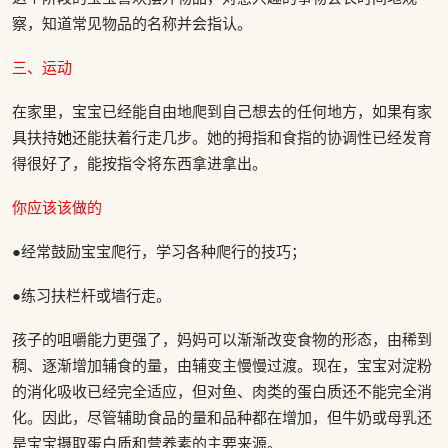
察，知道常见物品的名称并会指认。
三、运动
在家里，宝宝已经能自由地爬到自己想去的任何地方，如果有家
具扶持
她
还能扶着行走几步。她的拇指和食指的协调性已经发育
得很好了，能按指令将东西拿进拿出。
你应该该做的
●经常鼓励宝宝爬行，学习各种爬行的技巧；
●练习扶栏杆或墙行走。
孩子的咀嚼能力更强了，妈妈可以渐渐改变食物的形态，由稀到
稠、逐渐增加辅食的量，由辅变主慢慢过渡。现在，宝宝对淀粉
的消化吸收已经完全适应，但对鱼、肉类的蛋白质还不能完全消
化。因此，尽管辅助食品的量和品种都在增加，但牛奶或母乳还
是宝宝摄取蛋白质和营养素的主要来源。