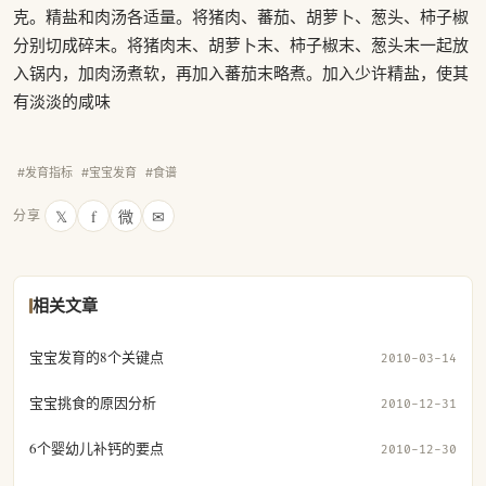
克。精盐和肉汤各适量。将猪肉、蕃茄、胡萝卜、葱头、柿子椒
分别切成碎末。将猪肉末、胡萝卜末、柿子椒末、葱头末一起放
入锅内，加肉汤煮软，再加入蕃茄末略煮。加入少许精盐，使其
有淡淡的咸味
#发育指标
#宝宝发育
#食谱
𝕏
f
微
✉
分享
相关文章
宝宝发育的8个关键点
2010-03-14
宝宝挑食的原因分析
2010-12-31
6个婴幼儿补钙的要点
2010-12-30