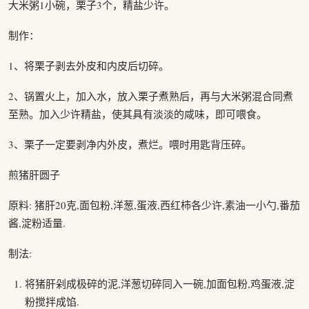
大米粥1小碗，栗子3个，精盐少许。
制作：
1、将栗子剥去外皮和内皮后切碎。
2、锅置火上，加入水，放入栗子煮熟后，再与大米粥混合同煮
至熟。加入少许精盐，使其具有淡淡的咸味，即可喂食。
3、栗子一定要剥净内外皮，煮烂。喂时用匙背压碎。
煎猪肝圆子
原料: 猪肝20克,面包粉,洋葱,蛋液,西红柿各少许,素油一小勺,番茄
酱,淀粉适量.
制法:
将猪肝剁成极碎的泥,洋葱切碎同入一碗,加面包粉,鸡蛋液,淀
粉搅拌成馅.