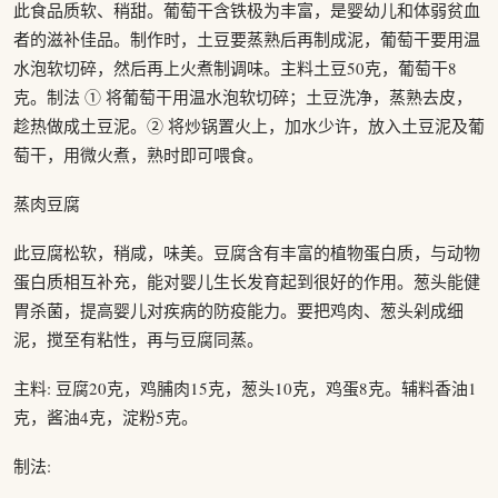
此食品质软、稍甜。葡萄干含铁极为丰富，是婴幼儿和体弱贫血
者的滋补佳品。制作时，土豆要蒸熟后再制成泥，葡萄干要用温
水泡软切碎，然后再上火煮制调味。主料土豆50克，葡萄干8
克。制法 ① 将葡萄干用温水泡软切碎；土豆洗净，蒸熟去皮，
趁热做成土豆泥。② 将炒锅置火上，加水少许，放入土豆泥及葡
萄干，用微火煮，熟时即可喂食。
蒸肉豆腐
此豆腐松软，稍咸，味美。豆腐含有丰富的植物蛋白质，与动物
蛋白质相互补充，能对婴儿生长发育起到很好的作用。葱头能健
胃杀菌，提高婴儿对疾病的防疫能力。要把鸡肉、葱头剁成细
泥，搅至有粘性，再与豆腐同蒸。
主料: 豆腐20克，鸡脯肉15克，葱头10克，鸡蛋8克。辅料香油1
克，酱油4克，淀粉5克。
制法: