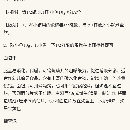
【材料】 饭1/2碗 水1杯 小鱼10g 蛋1/2个
【做法】 1、将小孩用的饭碗装1/2碗饭，与水1杯放入小锅煮至
烂。
2、取小鱼10g，1.小煮一下1/2打散的蛋撒在上面搅拌即可
面包干
此品易消化，耐嚼，可锻炼幼儿的咀嚼能力，促进唾液分泌，适
合作幼儿磨牙食品。含有丰富的碳水化合物，能增加幼儿的热量
供给。面包片可用烤箱烤，也可用平底锅烙烤，但炉温不宜过
热，否则面包片烤不焦脆。主料面包(或馒头)适量。制法 ① 将面
包切成1厘米厚的薄片。② 将面包片放在烤盘上，入炉烘烤，烤
呈金黄色
翡翠泥