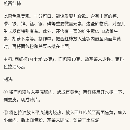
煎西红柿
此菜色泽美观，十分可口，能诱发婴儿食欲。含有丰富的钙、
磷、铁、锌、锰、铜、碘等重要微量元素，这些矿物质，对婴儿
生长发育特别有益。此外，还含有丰富的维生素C、B族维生
素、胡萝卜素等。制作中，把西红柿放入油锅内煎至两面焦黄
时，再将面包粉和芹菜末撒在上面。
主料: 西红柿1/4个(约25克)，面包粉10克，熟芹菜末少许。辅料
色拉油8克。
制法:
① 将面包粉放入平底锅内，烤成焦黄色；西红柿用开水烫一下，
剥去皮，切成薄片。
② 将色拉油放入平底锅内烧热，放入西红柿煎至两面焦黄，盛入
小盘内，撒上面包粉、芹菜末即成。葡萄干土豆泥