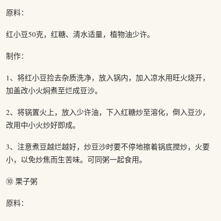
原料：
红小豆50克，红糖、清水适量，植物油少许。
制作：
1、将红小豆捡去杂质洗净，放入锅内，加入凉水用旺火烧开，
加盖改小火焖煮至烂成豆沙。
2、将锅置火上，放入少许油，下入红糖炒至溶化，倒入豆沙，
改用中小火炒好即成。
3、注意煮豆越烂越好，炒豆沙时要不停地擦着锅底搅炒，火要
小，以免炒焦而生苦味。可同粥一起食用。
⑩ 栗子粥
原料：