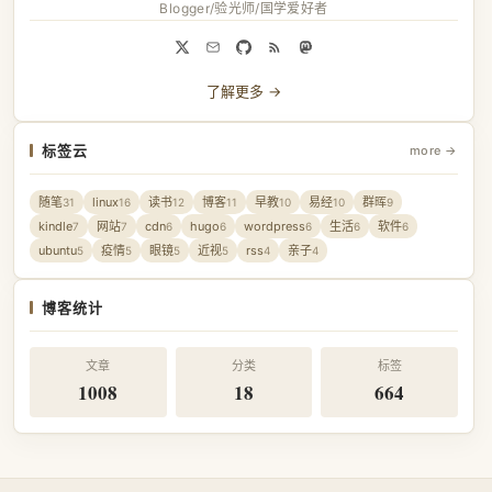
Blogger/验光师/国学爱好者
了解更多 →
标签云
more →
随笔
linux
读书
博客
早教
易经
群晖
31
16
12
11
10
10
9
kindle
网站
cdn
hugo
wordpress
生活
软件
7
7
6
6
6
6
6
ubuntu
疫情
眼镜
近视
rss
亲子
5
5
5
5
4
4
博客统计
文章
分类
标签
1008
18
664