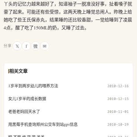
丫头的记忆力越来越好了，知道袖子一脱准没好事，扯着嗓子就
豪了起来。可能还有些受惊，这两天晚上睡觉总闹人。昨晚上给
她吃了些王氏保赤丸，结果睡的还比较香甜，一觉给睡到了凌晨
4点，醒了吃了150ML的奶，又睡了过去。
𝕏
f
微
✉
分享
相关文章
1岁半到两岁幼儿的喂养方法
2010-12-16
女儿1岁半的成长数据
2010-12-15
老爸老妈回天水了
2010-11-01
用黑莓手机查询郑州公交车到站gps信息
2010-10-29