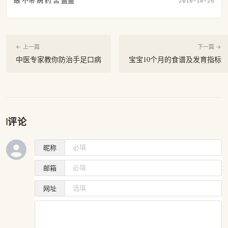
眼 不带 病 药 苦 盖盖
2010-10-26
← 上一篇
下一篇 →
中医专家教你防治手足口病
宝宝10个月的食谱及发育指标
评论
昵称
邮箱
网址