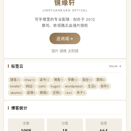
镜缘轩
JINGYUANXUAN OPTICAL
写字楼里的专业配镜 · 创办于 2012
蔡司、依视路正品镜片授权
逛商城
→
镜片
·
镜框
·
太阳镜
标签云
more →
随笔
linux
读书
博客
早教
易经
群晖
31
16
12
11
10
10
9
kindle
网站
cdn
hugo
wordpress
生活
软件
7
7
6
6
6
6
6
ubuntu
疫情
眼镜
近视
rss
亲子
5
5
5
5
4
4
博客统计
文章
分类
标签
1008
18
664