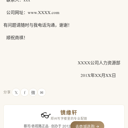
公司网址：www.XXXX.com
有问题请随时与我电话沟通，谢谢！
顺祝商祺！
XXXX公司人力资源部
201X年XX月XX日
𝕏
f
微
✉
分享
镜缘轩
👓
郑州写字楼里的专业配镜
蔡司·依视路正品 · 创办于 2012
去商城选购 →