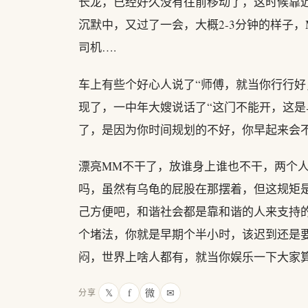
长龙，已经好久没有往前移动了，这时候靠近
沉默中，又过了一会，大概2-3分钟的样子，
司机….
车上有些个好心人说了“师傅，就当你行行好
现了，一中年大嫂说话了“这门不能开，这
了，是因为你时间规划的不好，你早起来会不
漂亮MM不干了，放谁身上谁也不干，两个
吗，虽然有乌龟的屁股在那摆着，但这规矩
己方便吧，和谐社会都是靠和谐的人来支持
个堵法，你就是早期个半小时，该迟到还是
闷，世界上啥人都有，就当你娱乐一下大家
𝕏
f
微
✉
分享