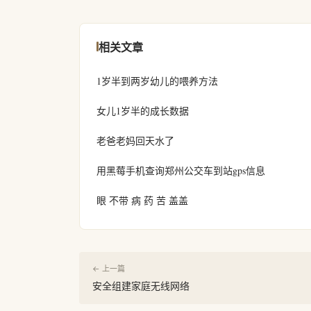
相关文章
1岁半到两岁幼儿的喂养方法
女儿1岁半的成长数据
老爸老妈回天水了
用黑莓手机查询郑州公交车到站gps信息
眼 不带 病 药 苦 盖盖
← 上一篇
安全组建家庭无线网络