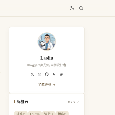
居
Laoliu
Blogger/验光师/国学爱好者
感
了解更多 →
标签云
more →
随笔
linux
读书
博客
31
16
12
11