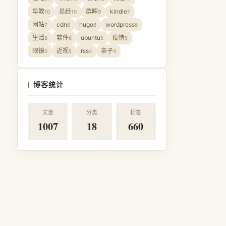
早教
易经
群晖
kindle
10
10
9
7
网站
cdn
hugo
wordpress
7
6
6
6
生活
软件
ubuntu
疫情
6
6
5
5
眼镜
近视
rss
亲子
5
5
4
4
博客统计
文章
分类
标签
1007
18
660