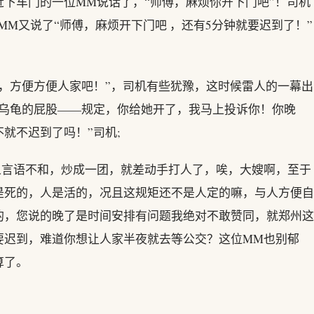
下车门的一位MM说话了，“师傅，麻烦你开下门吧”！司机
MM又说了“师傅，麻烦开下门吧 ，还有5分钟就要迟到了！”
，方便方便人家吧！”，司机有些犹豫，这时候雷人的一幕出
是乌龟的屁股——规定，你给她开了，我马上投诉你！你晚
就不迟到了吗！”司机;
人言语不和，炒成一团，就差动手打人了，唉，大嫂啊，至于
是死的，人是活的，况且这规矩还不是人定的嘛，与人方便自
的，您说的晚了是时间安排有问题我绝对不敢赞同，就郑州这
要迟到，难道你想让人家半夜就去等公交？这位MM也别郁
算了。