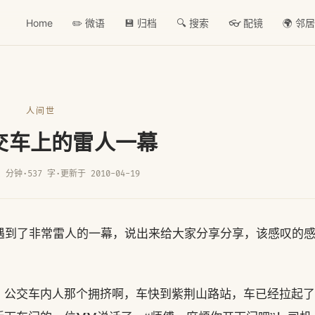
Home
✏️ 微语
💾 归档
🔍 搜索
👓 配镜
🌍 邻
人间世
交车上的雷人一幕
2 分钟
·
537 字
·
更新于 2010-04-19
遇到了非常雷人的一幕，说出来给大家分享分享，该感叹的
，公交车内人那个拥挤啊，车快到紫荆山路站，车已经拉起了