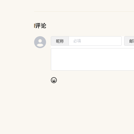
评论
昵称
邮