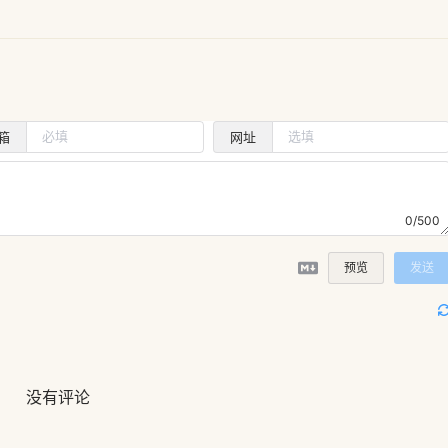
箱
网址
0/500
预览
发送
没有评论