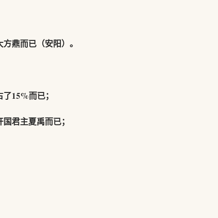
大方鼎而已（安阳）。
了15%而已；
开国君主夏禹而已；