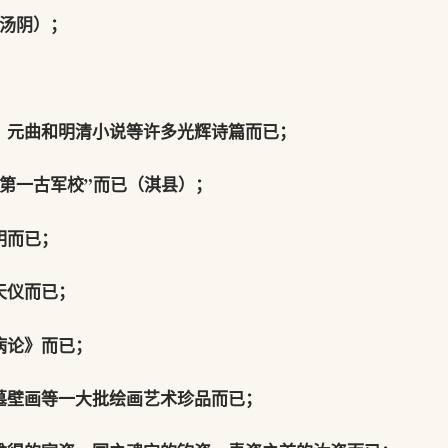
（汤阴）；
、元曲和明清小说等许多光辉诗篇而已；
华第一古军校”而已（淇县）；
明而已；
天仪而已；
病论》而已；
墓壁画等一大批绘画艺术珍品而已；