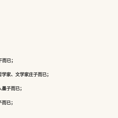
干而已；
哲学家、文学家庄子而已；
人墨子而已；
子而已；
；