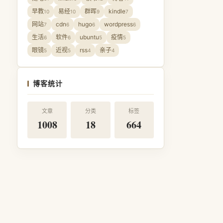
早教
易经
群晖
kindle
10
10
9
7
网站
cdn
hugo
wordpress
7
6
6
6
生活
软件
ubuntu
疫情
6
6
5
5
眼镜
近视
rss
亲子
5
5
4
4
博客统计
文章
分类
标签
1008
18
664