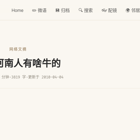
Home
✏️ 微语
💾 归档
🔍 搜索
👓 配镜
🌍 邻
网络文摘
河南人有啥牛的
 分钟
·
3819 字
·
更新于 2010-04-04