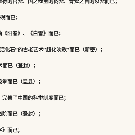
难得的官瓷、国之魂宝的钧瓷、青瓷之首的汝瓷而已；
谷砚而已；
曲《阳春》、《白雪》而已；
活化石”的古老艺术”超化吹歌”而已（新密）；
术而已（登封）；
极拳而已（温县）；
，完善了中国的科举制度而已；
书院而已（登封）；
字》而已；