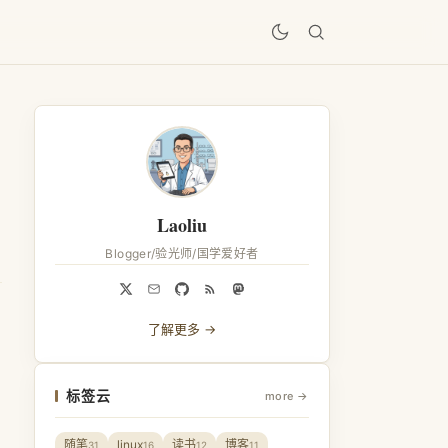
居
Laoliu
Blogger/验光师/国学爱好者
了解更多 →
标签云
more →
随笔
linux
读书
博客
31
16
12
11