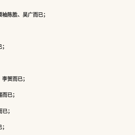
领袖陈胜、吴广而已；
已；
、李贺而已；
锡而已；
而已；
已；