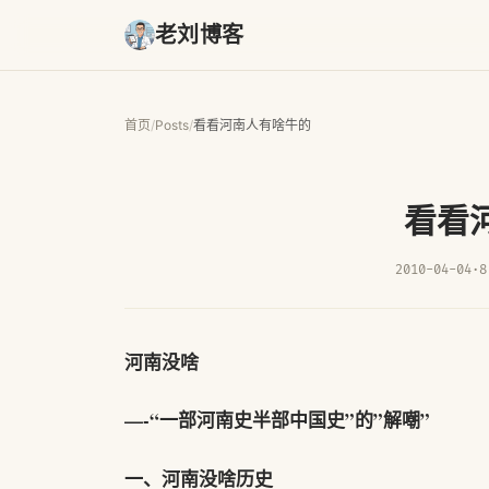
老刘博客
首页
/
Posts
/
看看河南人有啥牛的
看看
2010-04-04
·
8
河南没啥
—-“一部河南史半部中国史”的”解嘲”
一、河南没啥历史