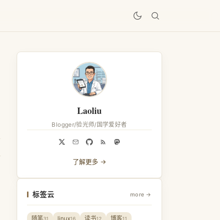
居
Laoliu
Blogger/验光师/国学爱好者
了解更多 →
标签云
more →
随笔
linux
读书
博客
31
16
12
11