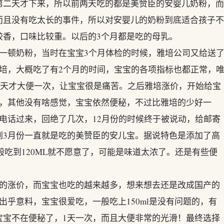
第二天才下来，所以前两天吃的都是美赞臣的安婴儿奶粉，而
而且没有吃太长的事件，所以对安婴儿的奶粉到底适合孩子不
较香，口味比较重。以后的3个月都是吃的母乳。
一顿奶粉，当时在宝宝3个月体检的时候，雅培公司又给送
培，大概吃了有2个月的时间，宝宝的各项指标也都正常，
-6天才大便一次，让宝宝很是痛苦。之后雅培涨价，开始给宝
间，其他没有啥感觉，宝宝依然便秘，不过比雅培的少好一
电话过来，回绝了几次，12月份的时候终于被说动，给邮寄
到3月份一直就是吃的美赞臣的安儿宝。据说特色是添加了高
般吃到120ML就不愿意了，可能是味道太浓了。还是有些便
轮的涨价，而宝宝也吃的越来越多，想来想去还是改成国产的
出乎意料，宝宝很爱吃，一般吃上150ml是没有问题的，有
的是宝宝不在便秘了，1天一次，而且大便非常的光滑！最终选择