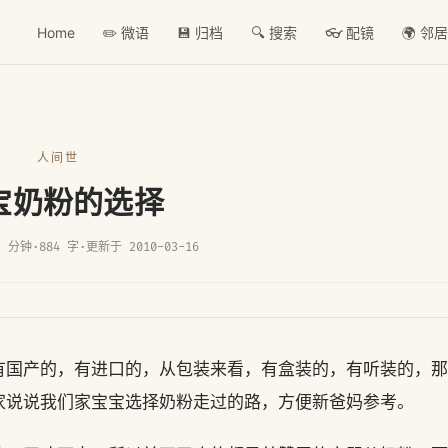
Home
✏️ 微语
💾 归档
🔍 搜索
👓 配镜
🌍 邻
人间世
宝奶粉的选择
2 分钟
·
884 字
·
更新于 2010-03-16
有国产的，有进口的，从包装来看，有盒装的，有听装的，那
家说说我们家宝宝选择奶粉走过的路，方便新爸妈参考。