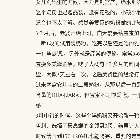
女儿刚出生的时候，因为是剖宫产，奶水到
这个奶粉也是赠品装，没有花钱的，小孩小
适合也不太了解。感觉美赞臣的奶粉做的比
3个月后，老婆开始上班，白天需要给宝宝加
一听1段的试用装奶粉。吃完以后还是吃的雅
一有些缺钙,，另外就是经常的便秘，常常5
宝换多美滋金盾，吃了大概有1个多月的时
些，大概3天左右一次。之后美赞臣的经常打
过来两盒安儿宝的二段奶粉，从那以后一直
含量的DHA和ARA，但宝宝不是很爱吃，一
秘！
3月中旬的时候，这些个洋奶粉又开始新一
伊利，选择了最高端的金领冠2段，结果让人
时候给弄到170-180ML也能喝完，重要