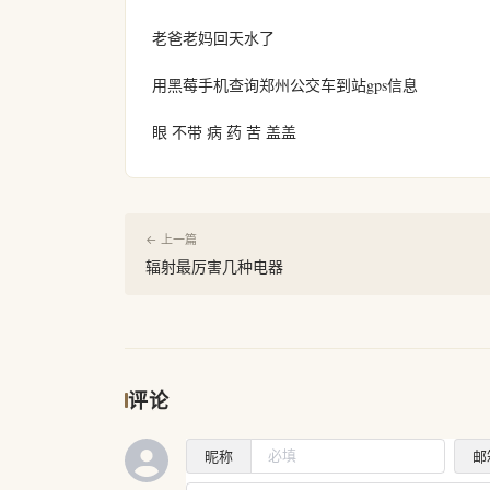
老爸老妈回天水了
用黑莓手机查询郑州公交车到站gps信息
眼 不带 病 药 苦 盖盖
← 上一篇
辐射最厉害几种电器
评论
昵称
邮