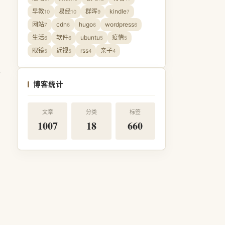
早教
易经
群晖
kindle
10
10
9
7
网站
cdn
hugo
wordpress
7
6
6
6
生活
软件
ubuntu
疫情
6
6
5
5
眼镜
近视
rss
亲子
了
5
5
4
4
唯
博客统计
文章
分类
标签
1007
18
660