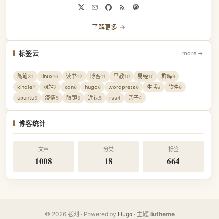
了解更多 →
标签云
more →
随笔
linux
读书
博客
早教
易经
群晖
31
16
12
11
10
10
9
kindle
网站
cdn
hugo
wordpress
生活
软件
7
7
6
6
6
6
6
ubuntu
疫情
眼镜
近视
rss
亲子
5
5
5
5
4
4
博客统计
文章
分类
标签
1008
18
664
© 2026 老刘 · Powered by
Hugo
· 主题
liutheme