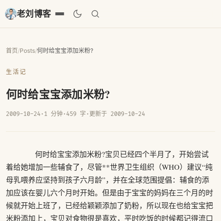
老刘博客
首页
/
Posts
/
何时给宝宝添加米粉?
生活记
何时给宝宝添加米粉?
2009-10-24
·
1 分钟
·
459 字
·
更新于 2009-10-24
何时给宝宝添加米粉?宝贝已经四个半月了，开始尝试
着给她增加一些辅食了，尽管**世界卫生组织（WHO）建议“纯
母乳喂养应坚持到孩子六月龄”，并在全球范围提倡：辅食的添
加应该在婴儿六个月时开始。但是由于宝宝的妈妈在三个月的时
候就开始上班了，已经给颖颖添加了奶粉，所以现在也给宝宝把
米粉添加上，宝贝对食物很是喜欢，平时吃饭的时候都记得流口