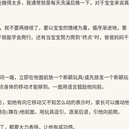
能做得太多，我通常就是每天洗澡后推一下，对于宝宝来说真
候，就不要再继续了，要以宝宝的情绪为重，循序渐进地，第
就能学会爬行。还有当宝宝努力爬到”终点”时，爸爸妈妈千
间一端，立即在他面前放一个新颖玩具(或先放发一个新颖玩
一点身体的移动才能够到。一面用语言鼓励他向前。
地方，如他有向它移动又不知怎么动的表示时，家长可以推动
在(蹲在)他前面，用玩具逗引，逐渐后退，引他向前爬。
具了，都要大力表扬，让他有成功感。