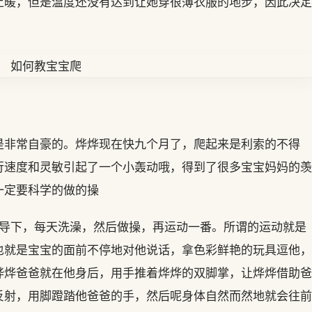
土暖，但是温度还没有达到让她穿很薄衣服的地步，因此决定
是非常自豪的。烨烨现在快九个月了，爬起来是利索的不得
行速度和灵敏引起了一个小轰动哦，得到了很多宝宝妈妈的羡
一定要科学的做的操
指导下，每天洗澡，然后做操，再运动一番。所谓的运动就是
也就是宝宝的面前不停地对他说话，拿色彩鲜艳的玩具逗他，
烨烨爸爸就在他身后，用手推着烨烨的双脚掌，让烨烨借助爸
反射，用脚蹬踏他爸爸的手，然后呢身体自然而然地就会往前