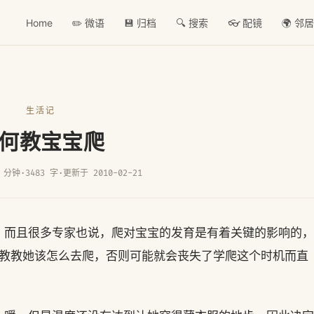
Home
✏️ 微语
💾 归档
🔍 搜索
👓 配镜
🌍 邻
生活记
何教宝宝爬
 分钟
·
3483 字
·
更新于 2010-02-21
”，而且很多专家也说，爬对宝宝的发育是有着关键的影响的，
要教教她该怎么去爬，否则可能就会丧失了学爬这个时机而直