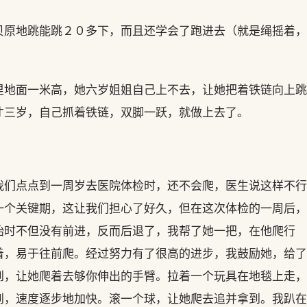
贝原地跳能跳２０多下，而且还学会了跑进去（就是绳摇着，
里地面一米高，她六岁姐姐自己上不去，让她把着铁链向上跳
才三岁，自己抓着铁链，双脚一跃，就做上去了。
我们点点到一周岁去医院体检时，还不会爬，医生说这样不行
一个关键期，这让我们担心了好久，但在这次体检的一周后，
始时不但没有前进，反而后退了，我帮了她一把，在他爬行
着，易于往前爬。经过努力有了很高的进步，我鼓励她，给了
到，让她爬着去够你伸出的手臂。拉着一个玩具在地毯上走，
到，速度逐步地加快。滚一个球，让她爬去追并拿到。我趴在