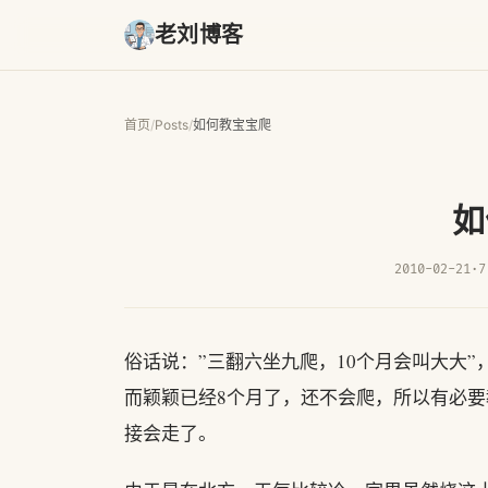
老刘博客
首页
/
Posts
/
如何教宝宝爬
如
2010-02-21
·
7
俗话说：”三翻六坐九爬，10个月会叫大大
而颖颖已经8个月了，还不会爬，所以有必
接会走了。