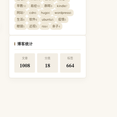
早教
易经
群晖
kindle
10
10
9
7
网站
cdn
hugo
wordpress
7
6
6
6
生活
软件
ubuntu
疫情
6
6
5
5
眼镜
近视
rss
亲子
5
5
4
4
博客统计
文章
分类
标签
1008
18
664