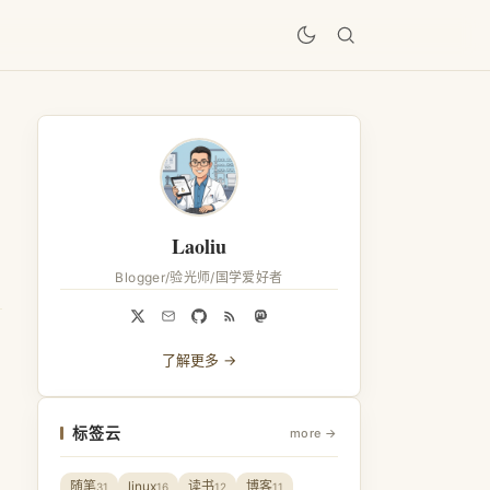
居
Laoliu
Blogger/验光师/国学爱好者
了解更多 →
标签云
more →
随笔
linux
读书
博客
31
16
12
11