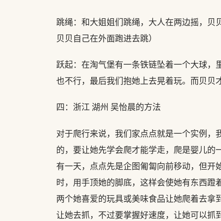
跳绳：和大姐姐们跳绳，大人在两边摇，贝
贝贝自己在外面跑进去跳）
跃起：在淘气堡有一条铁链坠着一个大球，
也不行，最后我们抱她上去晃着玩。而贝贝
四：浙江 湖州 吴怡晨的方法
对于爬行来说，我们家点点就是一个实例，
的，要让她先学会爬才能学走，爬是婴儿的
有一天，点点先是企图匍匐向前移动，但开
时，用手顶她的脚底，这样会使她有东西蹬
两个她喜爱的玩具或美味食品让她爬着去拿
让她去抓，不过要掌握好速度，让她可以抓