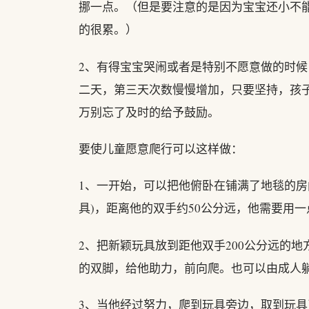
挪一点。（但是要注意的是因为宝宝还小不
的很累。）
2、有得宝宝哭闹或者是特别不愿意做的时
二天，第三天次数慢慢增加，只要坚持，孩子
万别忘了及时的给予鼓励。
要使儿童愿意爬行可以这样做：
1、一开始，可以把他俯卧在铺满了地毯的房
具)，距离他的双手约50公分远，他需要用
2、把新颖玩具放到距他双手200公分远的
的双脚，给他助力，前向爬。也可以由成人躺
3、当他经过努力，爬到玩具旁边，取到玩